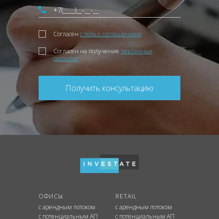
Согласен
с польз. соглашением
Согласен на получение
рекламных
рассылок
Получить консультацию
ОФИСЫ
RETAIL
с арендным потоком
с арендным потоком
с потенциальным АП
с потенциальным АП