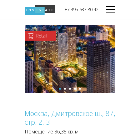
строительства
+7 495 637 80 42
Дикси
В башне
Башня Федерация-II
Верный
Запад
Retail
Башня Федерация-I
Мираторг
Восток
Город Столиц,
Магнолия
Северный блок
Город Столиц,
Южный блок
Москва, Дмитровское ш., 87,
стр. 2, 3
Помещение 36,35 кв. м