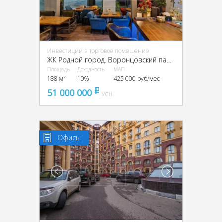
Инвестиции в торговое помещение
ЖК Родной город. Воронцовский парк, ЮЗАО, г. Москва, Профсоюзная ул., 68к3
Площадь
Доходность
МАП
188 м²
10%
425 000 руб/мес
51 000 000
pуб
УСН
Офисы