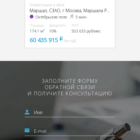
Инвестиции в офис
Маршал, CЗАО, г Москва, Маршала Рыбалко ул., 2
Октябрьское поле
5 мин
Площадь
Доходность
МАП
174.1 м²
10%
503 633 руб/мес
60 435 915
pуб
без НДС
ЗАПОЛНИТЕ ФОРМУ
ОБРАТНОЙ СВЯЗИ
И ПОЛУЧИТЕ КОНСУЛЬТАЦИЮ