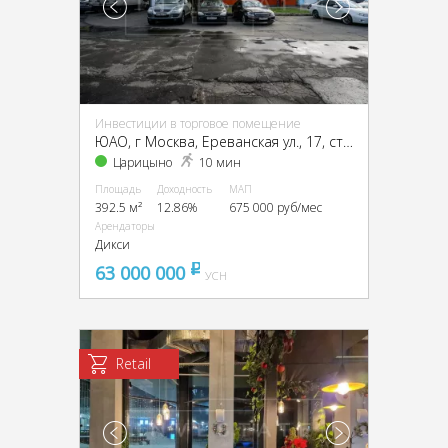
Инвестиции в торговое помещение
ЮАО, г Москва, Ереванская ул., 17, стр. 1
Царицыно
10 мин
Площадь
Доходность
МАП
392.5 м²
12.86%
675 000 руб/мес
Арендаторы
Дикси
63 000 000
pуб
УСН
Retail