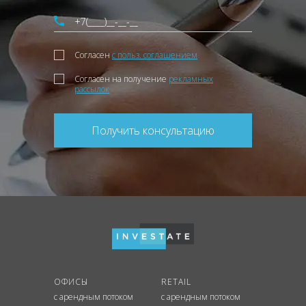
Согласен
с польз. соглашением
Согласен на получение
рекламных
рассылок
Получить консультацию
ОФИСЫ
RETAIL
с арендным потоком
с арендным потоком