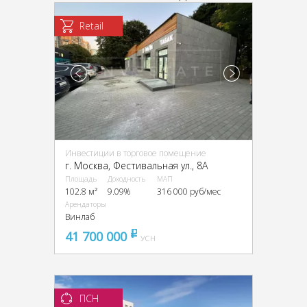
Retail
Инвестиции в торговое помещение
г. Москва, Фестивальная ул., 8А
Площадь
Доходность
МАП
102.8 м²
9.09%
316 000 руб/мес
Арендаторы
Винлаб
41 700 000
pуб
УСН
ПСН