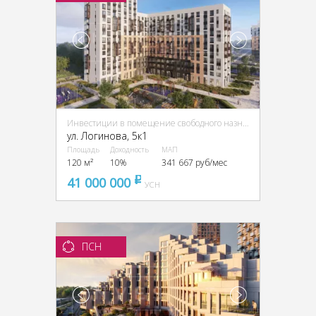
Инвестиции в помещение свободного назначения (ПСН)
ул. Логинова, 5к1
Площадь
Доходность
МАП
120 м²
10%
341 667 руб/мес
41 000 000
pуб
УСН
ПСН