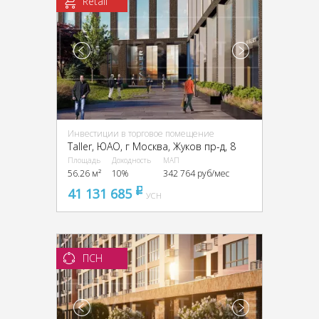
Retail
Инвестиции в торговое помещение
Taller, ЮАО, г Москва, Жуков пр-д, 8
Площадь
Доходность
МАП
56.26 м²
10%
342 764 руб/мес
41 131 685
pуб
УСН
ПСН