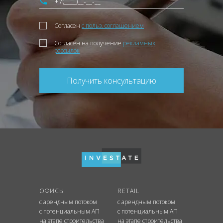
Согласен
с польз. соглашением
Согласен на получение
рекламных
рассылок
Получить консультацию
ОФИСЫ
RETAIL
с арендным потоком
с арендным потоком
с потенциальным АП
с потенциальным АП
на этапе строительства
на этапе строительства