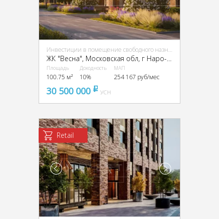
Инвестиции в помещение свободного назначения (ПСН)
ЖК "Весна", Московская обл, г Наро-Фоминск, г Апрелевка, ул Апрелевская, д 55
Площадь
Доходность
МАП
100.75 м²
10%
254 167 руб/мес
30 500 000
pуб
УСН
Retail