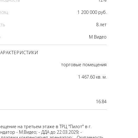
есяц
1 200 000 руб.
сть
8 лет
р
М Видео
АРАКТЕРИСТИКИ
торговые помещения
1 467.60 кв. м.
16.84
щение на третьем этаже в ТРЦ "Пилот" в г.
ндатор - М.Видео; - ДДА до 22.03.2029; -
платежи компенсирует арендатор; - Окупаемость