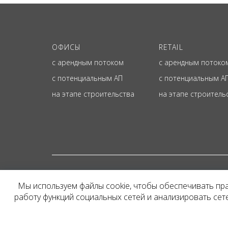
ОФИСЫ
RETAIL
с арендным потоком
с арендным потоко
с потенциальным АП
с потенциальным А
на этапе строительства
на этапе строитель
© ОФИЦИАЛЬНЫЙ СА
Мы используем файлы cookie, чтобы обеспечивать пр
Представленная на сайт
работу функций социальных сетей и анализировать се
и не является публичн