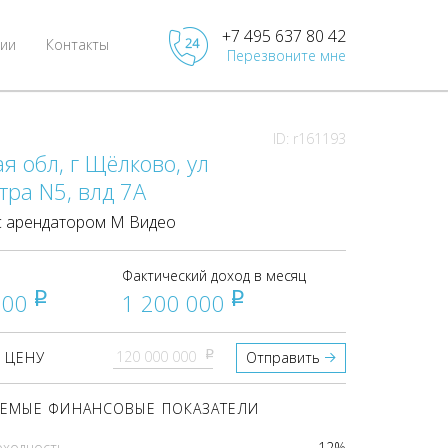
+7 495 637 80 42
ии
Контакты
Перезвоните мне
ID: r161193
я обл, г Щёлково, ул
ра N5, влд 7А
 арендатором М Видео
Фактический доход в месяц
000
1 200 000
pуб
pуб
pуб
 ЦЕНУ
Отправить
ЕМЫЕ ФИНАНСОВЫЕ ПОКАЗАТЕЛИ
оходность
12%