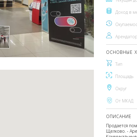
Доход в м
Окупаемо
Арендато
ОСНОВНЫЕ Х
Тип
Площадь
Округ
От МКАД
ОПИСАНИЕ
Продается поме
Щелково. - Аре
Коммунальные 