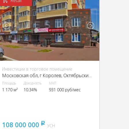
Retail
Инвестиции в торговое помещение
Московская обл, г Королев, Октябрьский б-р, д 5
Площадь
Доходность
МАП
1 170 м²
10.34%
931 000 руб/мес
108 000 000
pуб
УСН