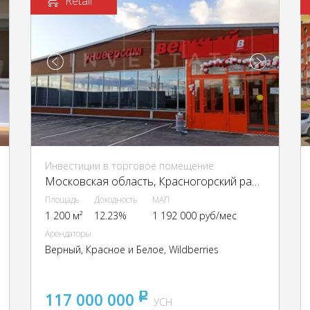
Retail
Инвестиции в торговое помещение
Московская область, Красногорский район, Сабурово, 226
Площадь
Доходность
МАП
1 200 м²
12.23%
1 192 000 руб/мес
Арендаторы
Верный, Красное и Белое, Wildberries
117 000 000
pуб
УСН