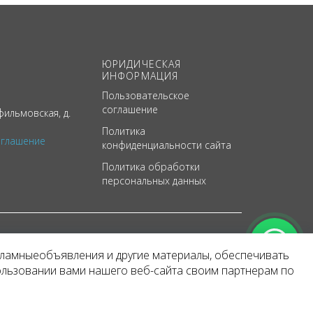
ЮРИДИЧЕСКАЯ
ИНФОРМАЦИЯ
Пользовательское
соглашение
ильмовская, д.
Политика
оглашение
конфиденциальности сайта
Политика обработки
персональных данных
кламныеобъявления и другие материалы, обеспечивать
арактер
ользовании вами нашего веб-сайта своим партнерам по
 уведомления.