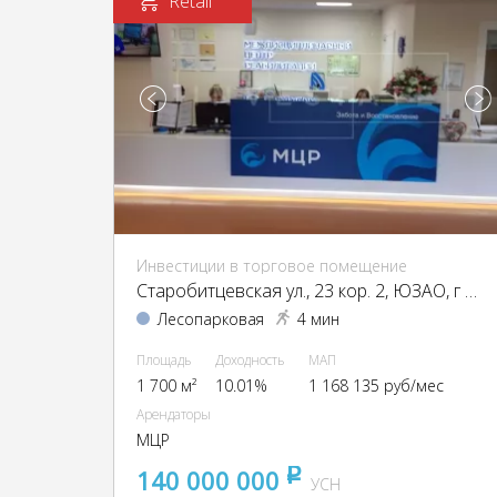
Retail
Инвестиции в торговое помещение
Старобитцевская ул., 23 кор. 2, ЮЗАО, г Москва, Старобитцевская ул., 23, кор. 2
Лесопарковая
4 мин
Площадь
Доходность
МАП
1 700 м²
10.01%
1 168 135 руб/мес
Арендаторы
МЦР
140 000 000
pуб
УСН