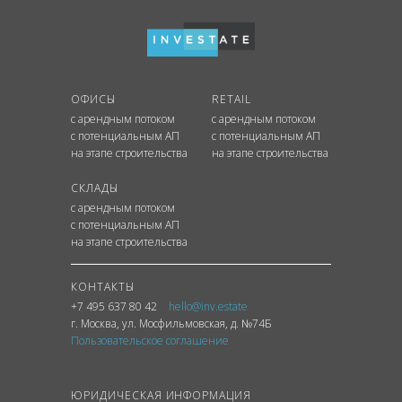
ОФИСЫ
RETAIL
с арендным потоком
с арендным потоком
с потенциальным АП
с потенциальным АП
на этапе строительства
на этапе строительства
СКЛАДЫ
с арендным потоком
с потенциальным АП
на этапе строительства
КОНТАКТЫ
+7 495 637 80 42
hello@inv.estate
г. Москва
,
ул.
Мосфильмовская, д. №74Б
Пользовательское соглашение
ЮРИДИЧЕСКАЯ ИНФОРМАЦИЯ