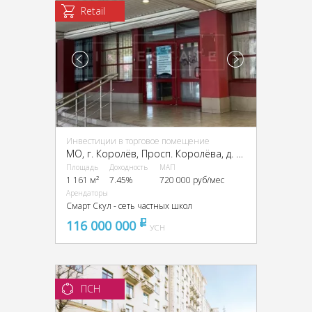
Retail
Инвестиции в торговое помещение
МО, г. Королёв, Просп. Королёва, д. 28А
Площадь
Доходность
МАП
1 161 м²
7.45%
720 000 руб/мес
Арендаторы
Смарт Скул - сеть частных школ
116 000 000
pуб
УСН
ПСН