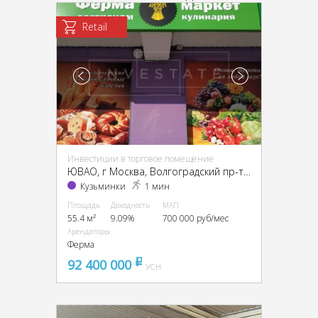
Retail
Инвестиции в торговое помещение
ЮВАО, г Москва, Волгоградский пр-т, 80/2
Кузьминки
1 мин
Площадь
Доходность
МАП
55.4 м²
9.09%
700 000 руб/мес
Арендаторы
Ферма
92 400 000
pуб
УСН