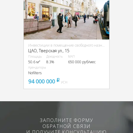
Инвестиции в помещение свободного назначения (ПСН)
ЦАО, Тверская ул., 15
Площадь
Доходность
МАП
50.6 м²
8.3%
650 000 руб/мес
Арендаторы
Nofilters
94 000 000
pуб
УСН
ЗАПОЛНИТЕ ФОРМУ
ОБРАТНОЙ СВЯЗИ
И ПОЛУЧИТЕ КОНСУЛЬТАЦИЮ