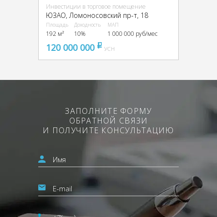
Инвестиции в торговое помещение
ЮЗАО, Ломоносовский пр-т, 18
Площадь
Доходность
МАП
192 м²
10%
1 000 000 руб/мес
120 000 000
pуб
УСН
ЗАПОЛНИТЕ ФОРМУ
ОБРАТНОЙ СВЯЗИ
И ПОЛУЧИТЕ КОНСУЛЬТАЦИЮ