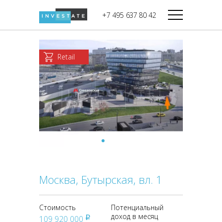
строительства
+7 495 637 80 42
Дикси
В башне
Башня Федерация-II
Верный
Запад
Retail
Башня Федерация-I
Мираторг
Восток
Город Столиц,
Магнолия
Северный блок
Город Столиц,
Южный блок
Москва, Бутырская, вл. 1
Стоимость
Потенциальный
доход в месяц
109 920 000
pуб