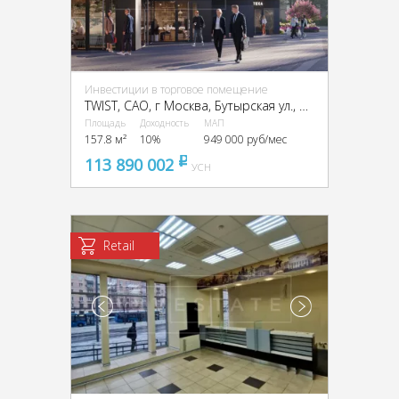
Инвестиции в торговое помещение
TWIST, CАО, г Москва, Бутырская ул., вл. 1
Площадь
Доходность
МАП
157.8 м²
10%
949 000 руб/мес
113 890 002
pуб
УСН
Retail