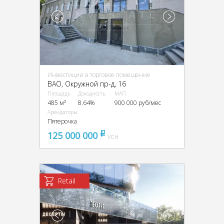
Инвестиции в торговое помещение
ВАО, Окружной пр-д, 16
Площадь
Доходность
МАП
485 м²
8.64%
900 000 руб/мес
Арендаторы
Пятерочка
125 000 000
pуб
УСН
Retail