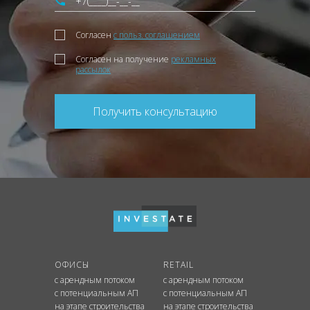
Согласен
с польз. соглашением
Согласен на получение
рекламных
рассылок
Получить консультацию
ОФИСЫ
RETAIL
с арендным потоком
с арендным потоком
с потенциальным АП
с потенциальным АП
на этапе строительства
на этапе строительства