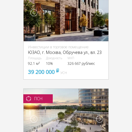
Инвестиции в торговое помещение
ЮЗАО, г. Москва, Обручева ул., вл. 23
Площадь
Доходность
МАП
92.1 м²
10%
326 667 руб/мес
39 200 000
pуб
УСН
ПСН