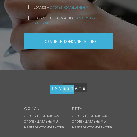
Согласен
с польз. соглашением
Согласен на получение
рекламных
рассылок
Получить консультацию
ОФИСЫ
RETAIL
с арендным потоком
с арендным потоком
с потенциальным АП
с потенциальным АП
на этапе строительства
на этапе строительства