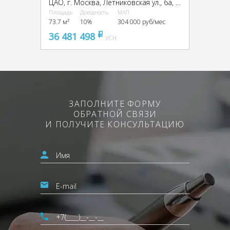
ЦАО, г. Москва, Летниковская ул., 6а, стр. 1,2,3,7,10
Площадь
Доходность
МАП
73.7 м²
10%
304 000 руб/мес
36 481 498
pуб
УСН
ЗАПОЛНИТЕ ФОРМУ
ОБРАТНОЙ СВЯЗИ
И ПОЛУЧИТЕ КОНСУЛЬТАЦИЮ