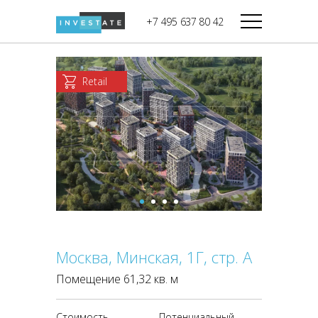
строительства
+7 495 637 80 42
Дикси
В башне
Башня Федерация-II
Верный
Запад
Retail
Башня Федерация-I
Мираторг
Восток
Город Столиц,
Магнолия
Северный блок
Город Столиц,
Южный блок
Москва, Минская, 1Г, стр. А
Помещение 61,32 кв. м
Стоимость
Потенциальный