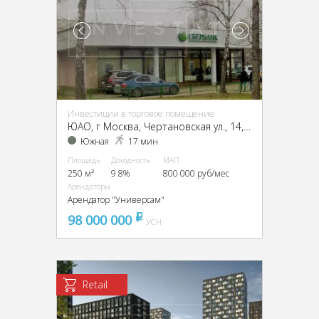
Инвестиции в торговое помещение
ЮАО, г Москва, Чертановская ул., 14, кор. 1
Южная
17 мин
Площадь
Доходность
МАП
250 м²
9.8%
800 000 руб/мес
Арендаторы
Арендатор "Универсам"
98 000 000
pуб
УСН
Retail