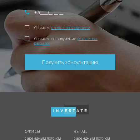
Согласен
с польз. соглашением
Согласен на получение
рекламных
рассылок
Получить консультацию
ОФИСЫ
RETAIL
с арендным потоком
с арендным потоком