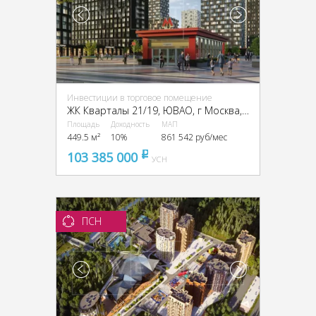
Инвестиции в торговое помещение
ЖК Кварталы 21/19, ЮВАО, г Москва, проезд Грайвороновский 2-й
Площадь
Доходность
МАП
449.5 м²
10%
861 542 руб/мес
103 385 000
pуб
УСН
ПСН