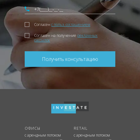
Согласен
с польз. соглашением
Согласен на получение
рекламных
рассылок
Получить консультацию
ОФИСЫ
RETAIL
с арендным потоком
с арендным потоком