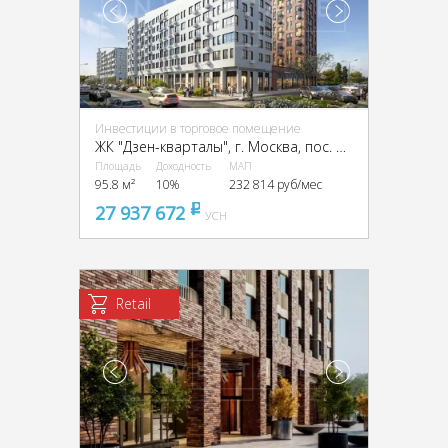
Инвестиции в торговое помещение
ЖК "Дзен-кварталы", г. Москва, пос. Сосенское, Александры Монаховой ул.
Площадь
Доходность
МАП
95.8 м²
10%
232 814 руб/мес
27 937 672
pуб
УСН
Retail