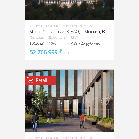
Инвестиции в торговое помещение
Stone Ленинский, ЮЗАО, г Москва, Вавилова ул., вл. 11, 13А
Площадь
Доходность
МАП
106.6 м²
10%
439 725 руб/мес
52 766 999
pуб
УСН
Retail
Инвестиции в торговое помещение