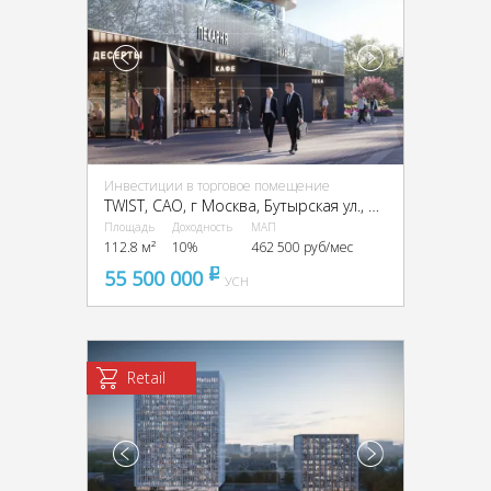
Инвестиции в торговое помещение
TWIST, CАО, г Москва, Бутырская ул., вл. 1
Площадь
Доходность
МАП
112.8 м²
10%
462 500 руб/мес
55 500 000
pуб
УСН
Retail