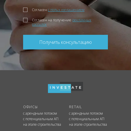
Согласен
с польз. соглашением
Согласен на получение
рекламных
рассылок
Получить консультацию
ОФИСЫ
RETAIL
с арендным потоком
с арендным потоком
с потенциальным АП
с потенциальным АП
на этапе строительства
на этапе строительства