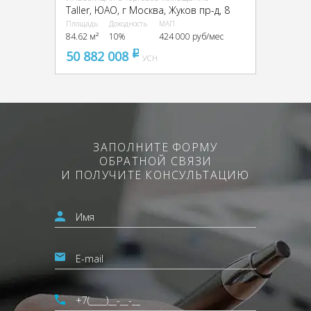
Taller, ЮАО, г Москва, Жуков пр-д, 8
Площадь
Доходность
МАП
84.62 м²
10%
424 000 руб/мес
50 882 008
pуб
УСН
ЗАПОЛНИТЕ ФОРМУ
ОБРАТНОЙ СВЯЗИ
И ПОЛУЧИТЕ КОНСУЛЬТАЦИЮ