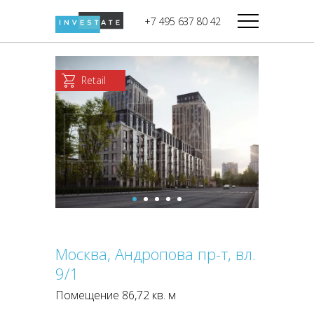
строительства
+7 495 637 80 42
Дикси
В башне
Башня Федерация-II
Верный
Запад
Retail
Башня Федерация-I
Мираторг
Восток
Город Столиц,
Магнолия
Северный блок
Город Столиц,
Южный блок
Москва, Андропова пр-т, вл.
9/1
Помещение 86,72 кв. м