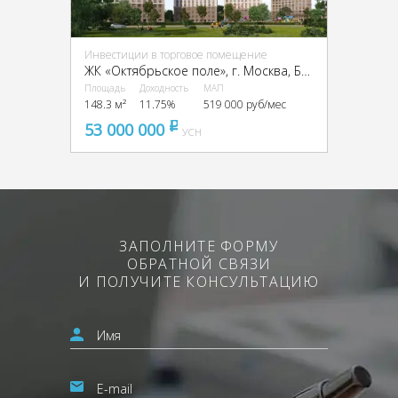
Инвестиции в торговое помещение
ЖК «Октябрьское поле», г. Москва, Берзарина ул., 32
Площадь
Доходность
МАП
148.3 м²
11.75%
519 000 руб/мес
53 000 000
pуб
УСН
ЗАПОЛНИТЕ ФОРМУ
ОБРАТНОЙ СВЯЗИ
И ПОЛУЧИТЕ КОНСУЛЬТАЦИЮ