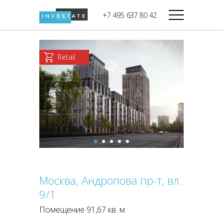
строительства
+7 495 637 80 42
Дикси
В башне
Башня Федерация-II
Верный
Запад
Retail
Башня Федерация-I
Мираторг
Восток
Город Столиц,
Магнолия
Северный блок
Город Столиц,
Южный блок
Москва, Андропова пр-т, вл.
9/1
Помещение 91,67 кв. м