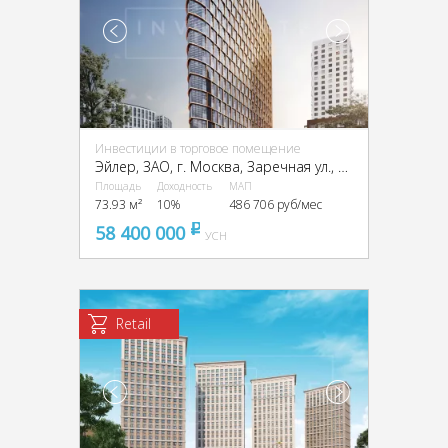
Инвестиции в торговое помещение
Эйлер, ЗАО, г. Москва, Заречная ул., вл6/1
Площадь
Доходность
МАП
73.93 м²
10%
486 706 руб/мес
58 400 000
pуб
УСН
Retail