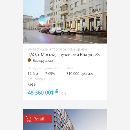
Инвестиции в торговое помещение
ЦАО, г Москва, Грузинский Вал ул., 28/45
Белорусская
Площадь
Доходность
МАП
12.6 м²
7.69%
310 000 руб/мес
Арендаторы
Кафе
48 360 001
pуб
УСН
Retail