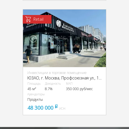
Retail
Инвестиции в торговое помещение
ЮЗАО, г. Москва, Профсоюзная ул., 152к1
Площадь
Доходность
МАП
45 м²
8.7%
350 000 руб/мес
Арендаторы
Продукты
48 300 000
pуб
УСН