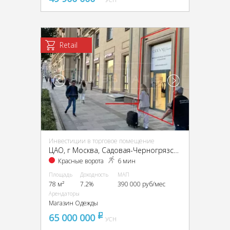
Retail
Инвестиции в торговое помещение
ЦАО, г Москва, Садовая-Черногрязская ул., 13/3, кор. 1
Красные ворота
6 мин
Площадь
Доходность
МАП
78 м²
7.2%
390 000 руб/мес
Арендаторы
Магазин Одежды
65 000 000
pуб
УСН