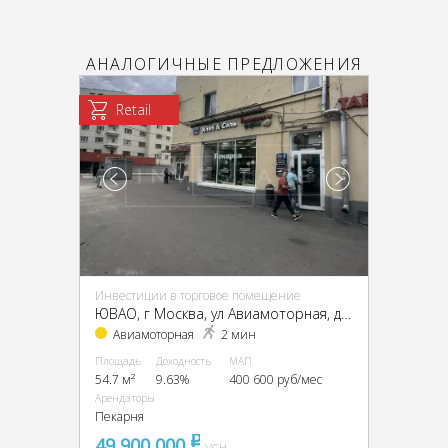
АНАЛОГИЧНЫЕ ПРЕДЛОЖЕНИЯ
Retail
Инвестиции в торговое помещение
ЮВАО, г Москва, ул Авиамоторная, д 20/17
Авиамоторная
2 мин
Площадь
Доходность
МАП
54.7 м²
9.63%
400 600 руб/мес
Арендаторы
Пекарня
49 900 000
pуб
УСН