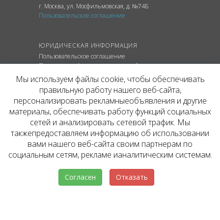
г. Москва
,
ул.
Мосфильмовская, д. №74Б
Пользовательское соглашение
ЮРИДИЧЕСКАЯ ИНФОРМАЦИЯ
Пользовательское соглашение
Политика конфиденциальности сайта
Политика обработки персональных данных
Мы используем файлы cookie, чтобы обеспечивать
правильную работу нашего веб-сайта,
персонализировать рекламныеобъявления и другие
материалы, обеспечивать работу функций социальных
© ОФИЦИАЛЬНЫЙ САЙТ КОМПАНИИ
сетей и анализировать сетевой трафик. Мы
INVESTATE, 2026
такжепредоставляем информацию об использовании
Представленная на сайте агентства информация,
в т.ч. стоимости объектов, носит информационный
вами нашего веб-сайта своим партнерам по
характер и не является публичной офертой. Условия
социальным сетям, рекламе ианалитическим системам.
аренды объекта могут быть изменены собственником
без уведомления.
Согласен
Отказать