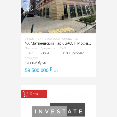
Инвестиции в торговое помещение
ЖК Матвеевский Парк, ЗАО, г. Москва, Очаковское ш., 5к1
Площадь
Доходность
МАП
55 м²
7.06%
350 000 руб/мес
Арендаторы
винный бутик
59 500 000
pуб
УСН
Retail