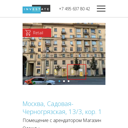
строительства
+7 495 637 80 42
Дикси
В башне
Башня Федерация-II
Верный
Запад
Retail
Башня Федерация-I
Мираторг
Восток
Город Столиц,
Магнолия
Северный блок
Город Столиц,
Южный блок
Москва, Садовая-
Черногрязская, 13/3, кор. 1
Помещение с арендатором Магазин