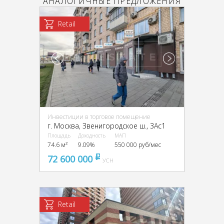
АНАЛОГИЧНЫЕ ПРЕДЛОЖЕНИЯ
Retail
Инвестиции в торговое помещение
г. Москва, Звенигородское ш., 3Ас1
Площадь
Доходность
МАП
74.6 м²
9.09%
550 000 руб/мес
72 600 000
pуб
УСН
Retail