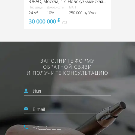
ЮВАО, Москва, 1-я Новокузьминская, д 21, к2
Площадь
Доходность
МАП
24 м²
10%
250 000 руб/мес
30 000 000
pуб
УСН
ЗАПОЛНИТЕ ФОРМУ
ОБРАТНОЙ СВЯЗИ
И ПОЛУЧИТЕ КОНСУЛЬТАЦИЮ