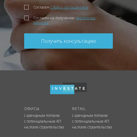
Согласен
с польз. соглашением
Согласен на получение
рекламных
рассылок
Получить консультацию
ОФИСЫ
RETAIL
с арендным потоком
с арендным потоком
с потенциальным АП
с потенциальным АП
на этапе строительства
на этапе строительства