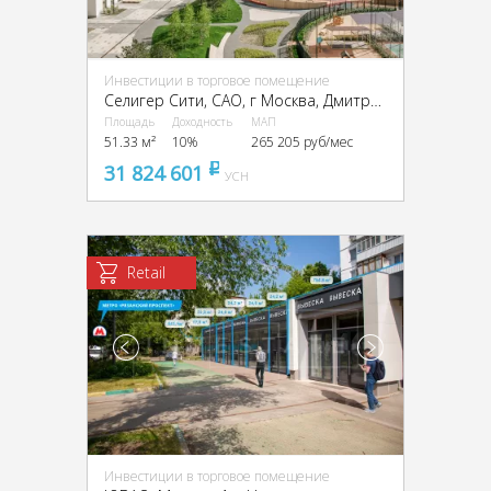
Инвестиции в торговое помещение
Селигер Сити, CАО, г Москва, Дмитровское ш., 87, стр. 2, 3
Площадь
Доходность
МАП
51.33 м²
10%
265 205 руб/мес
31 824 601
pуб
УСН
Retail
Инвестиции в торговое помещение