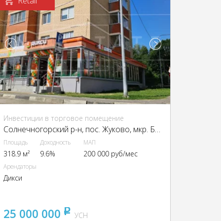
Retail
Инвестиции в торговое помещение
Солнечногорский р-н, пос. Жуково, мкр. Берёзки, д. 16
Площадь
Доходность
МАП
318.9 м²
9.6%
200 000 руб/мес
Арендаторы
Дикси
25 000 000
pуб
УСН