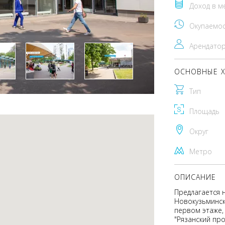
Доход в м
Окупаемо
Арендато
ОСНОВНЫЕ Х
Тип
Площадь
Округ
Метро
ОПИСАНИЕ
Предлагается 
Новокузьминск
первом этаже,
"Рязанский пр