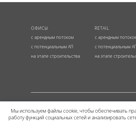
ОФИСЫ
RETAIL
с арендным потоком
с арендным потоко
с потенциальным АП
с потенциальным А
на этапе строительства
на этапе строитель
© ОФИЦИАЛЬНЫЙ СА
Мы используем файлы cookie, чтобы обеспечивать пр
Представленная на сайт
работу функций социальных сетей и анализировать се
и не является публичн