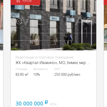
Retail
Инвестиции в торговое помещение
ЖК «Квартал Ивакино», МО, Химки, мкр. Клязьма-Старбеево, Ивакино квартал, к1
Площадь
Доходность
МАП
83.85 м²
10%
250 000 руб/мес
30 000 000
pуб
УСН