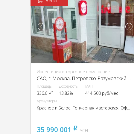
Retail
Инвестиции в торговое помещение
CАО, г. Москва, Петровско-Разумовский пр-д, 24к2
Площадь
Доходность
МАП
336.6 м²
13.82%
414 500 руб/мес
Арендаторы
Красное и Белое, Гончарная мастерская, Офис-склад товары для праздника и свадеб, Склад косметики и парфюмерии, Склад тактической медицины
35 990 001
pуб
УСН