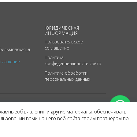
ЮРИДИЧЕСКАЯ
ИНФОРМАЦИЯ
Пользовательское
соглашение
ильмовская, д.
Политика
оглашение
конфиденциальности сайта
Политика обработки
персональных данных
кламныеобъявления и другие материалы, обеспечивать
арактер
ользовании вами нашего веб-сайта своим партнерам по
 уведомления.