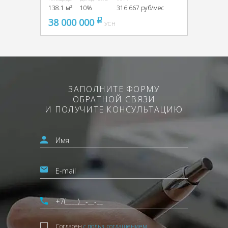
138.1 м²
10%
316 667 руб/мес
38 000 000
pуб
УСН
ЗАПОЛНИТЕ ФОРМУ
ОБРАТНОЙ СВЯЗИ
И ПОЛУЧИТЕ КОНСУЛЬТАЦИЮ
Согласен
с польз. соглашением