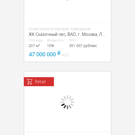
Инвестиции в торговое помещение
ЖK Сказoчный лec, ВАО, г. Москва, Лосиноостровская ул., вл.45к2
Площадь
Доходность
МАП
207 м²
10%
391 667 руб/мес
47 000 000
pуб
УСН
Retail