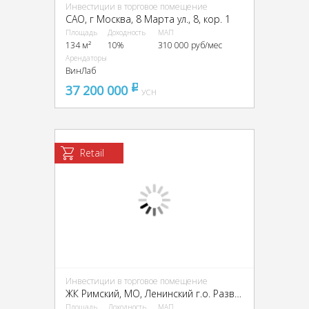
Инвестиции в торговое помещение
CАО, г Москва, 8 Марта ул., 8, кор. 1
Площадь
Доходность
МАП
134 м²
10%
310 000 руб/мес
Арендаторы
ВинЛаб
37 200 000
pуб
УСН
Retail
Инвестиции в торговое помещение
ЖК Римский, МО, Ленинский г.о. Развилка пос., Римский пр-д, 8
Площадь
Доходность
МАП