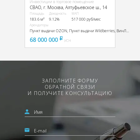
Инвестиции в торговое помещение
CВАО, г. Москва, Алтуфьевское ш., 14
Площадь
Доходность
МАП
183.6 м²
9.12%
517 000 руб/мес
Арендаторы
Пункт выдачи OZON, Пункт выдачи Wildberries, ВинЛаб
68 000 000
pуб
УСН
ЗАПОЛНИТЕ ФОРМУ
ОБРАТНОЙ СВЯЗИ
И ПОЛУЧИТЕ КОНСУЛЬТАЦИЮ