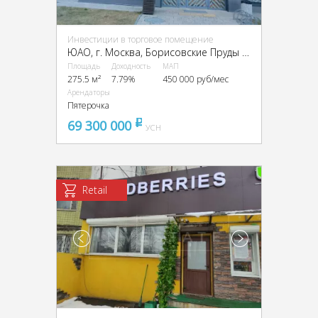
Инвестиции в торговое помещение
ЮАО, г. Москва, Борисовские Пруды ул., 7к2
Площадь
Доходность
МАП
275.5 м²
7.79%
450 000 руб/мес
Арендаторы
Пятерочка
69 300 000
pуб
УСН
Retail