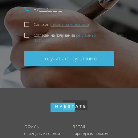
Согласен
с польз. соглашением
Согласен на получение
рекламных
рассылок
Получить консультацию
ОФИСЫ
RETAIL
с арендным потоком
с арендным потоком