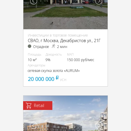
Инвестиции в торговое помещение
CВАО, г Москва, Декабристов ул., 21Г
Отрадное
2 мин
Площадь
Доходность
МАП
10 м²
9%
150 000 руб/мес
Арендаторы
сетевая скупка золота «AURUM»
20 000 000
pуб
УСН
Retail