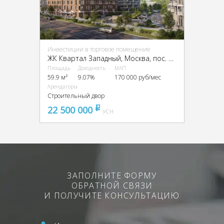
Инвестиции в торговое помещение
ЖК Квартал Западный, Москва, пос. Марушкинское, квартал 76, ЖК Квартал Западный, 3
Площадь
Доходность
МАП
59.9 м²
9.07%
170 000 руб/мес
Арендаторы
Строительный двор
22 500 000
pуб
УСН
ЗАПОЛНИТЕ ФОРМУ
ОБРАТНОЙ СВЯЗИ
И ПОЛУЧИТЕ КОНСУЛЬТАЦИЮ