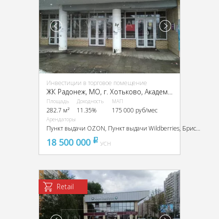
Инвестиции в торговое помещение
ЖК Радонеж, МО, г. Хотьково, Академика Королёва ул., 9
Площадь
Доходность
МАП
282.7 м²
11.35%
175 000 руб/мес
Арендаторы
Пункт выдачи OZON, Пункт выдачи Wildberries, Бристоль, Белорусские продукты
18 500 000
pуб
УСН
Retail