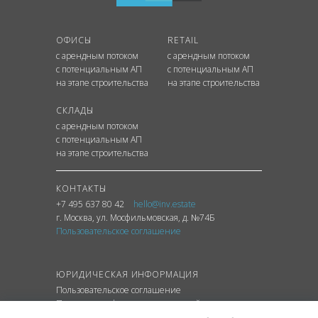
ОФИСЫ
RETAIL
с арендным потоком
с арендным потоком
с потенциальным АП
с потенциальным АП
на этапе строительства
на этапе строительства
СКЛАДЫ
с арендным потоком
с потенциальным АП
на этапе строительства
КОНТАКТЫ
+7 495 637 80 42
hello@inv.estate
г. Москва
,
ул.
Мосфильмовская, д. №74Б
Пользовательское соглашение
ЮРИДИЧЕСКАЯ ИНФОРМАЦИЯ
Пользовательское соглашение
Политика конфиденциальности сайта
Политика обработки персональных данных