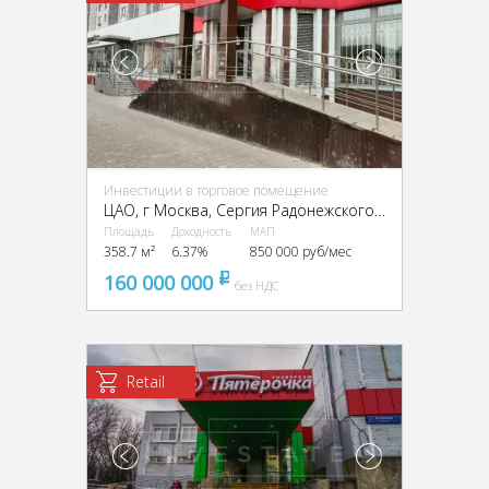
Инвестиции в торговое помещение
ЦАО, г Москва, Сергия Радонежского ул., 8
Площадь
Доходность
МАП
358.7 м²
6.37%
850 000 руб/мес
160 000 000
pуб
без НДС
Retail