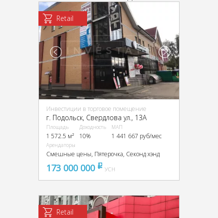
Retail
Инвестиции в торговое помещение
г. Подольск, Свердлова ул., 13А
Площадь
Доходность
МАП
1 572.5 м²
10%
1 441 667 руб/мес
Арендаторы
Смешные цены, Пятерочка, Секонд хэнд
173 000 000
pуб
УСН
Retail