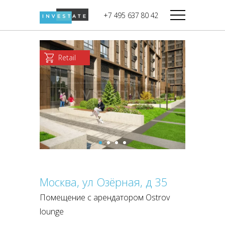
строительства
+7 495 637 80 42
Дикси
В башне
Башня Федерация-II
Верный
Запад
Retail
Башня Федерация-I
Мираторг
Восток
Город Столиц,
Магнолия
Северный блок
Город Столиц,
Южный блок
Москва, ул Озёрная, д 35
Помещение с арендатором Оstrov
lounge