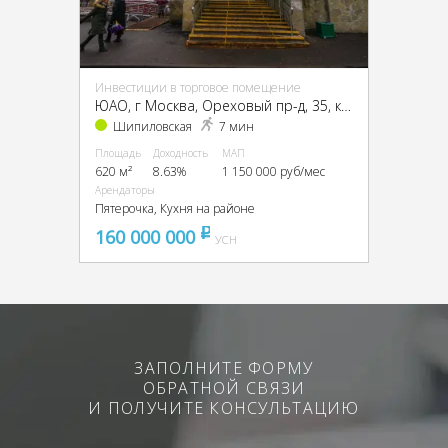
Инвестиции в торговое помещение
ЮАО, г Москва, Ореховый пр-д, 35, кор. 2
Шипиловская
7 мин
Площадь
Доходность
МАП
620 м²
8.63%
1 150 000 руб/мес
Арендаторы
Пятерочка, Кухня на районе
160 000 000
pуб
УСН
ЗАПОЛНИТЕ ФОРМУ
ОБРАТНОЙ СВЯЗИ
И ПОЛУЧИТЕ КОНСУЛЬТАЦИЮ