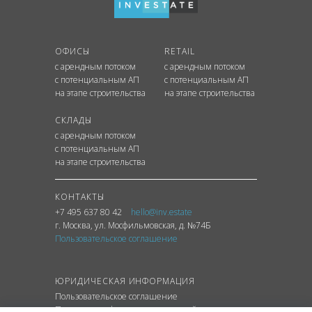
ОФИСЫ
RETAIL
с арендным потоком
с арендным потоком
с потенциальным АП
с потенциальным АП
на этапе строительства
на этапе строительства
СКЛАДЫ
с арендным потоком
с потенциальным АП
на этапе строительства
КОНТАКТЫ
+7 495 637 80 42
hello@inv.estate
г. Москва
,
ул.
Мосфильмовская, д. №74Б
Пользовательское соглашение
ЮРИДИЧЕСКАЯ ИНФОРМАЦИЯ
Пользовательское соглашение
Политика конфиденциальности сайта