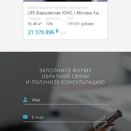
Инвестиции в торговое помещение
LIFE-Варшавская, ЮАО, г Москва, Каширский пр-д, 25, кор. 3
Площадь
Доходность
МАП
55.48 м²
10%
178 091 руб/мес
21 370 896
pуб
УСН
ЗАПОЛНИТЕ ФОРМУ
ОБРАТНОЙ СВЯЗИ
И ПОЛУЧИТЕ КОНСУЛЬТАЦИЮ