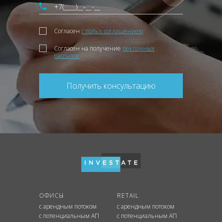
Согласен
с польз. соглашением
Согласен на получение
рекламных
рассылок
Получить консультацию
ОФИСЫ
RETAIL
с арендным потоком
с арендным потоком
с потенциальным АП
с потенциальным АП