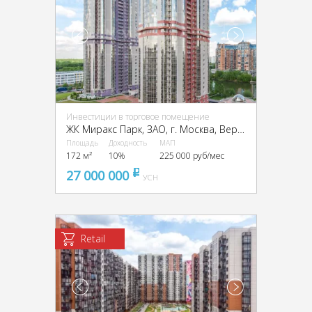
Инвестиции в торговое помещение
ЖК Миракс Парк, ЗАО, г. Москва, Вернадского пр-т, 94, кор. 3
Площадь
Доходность
МАП
172 м²
10%
225 000 руб/мес
27 000 000
pуб
УСН
Retail