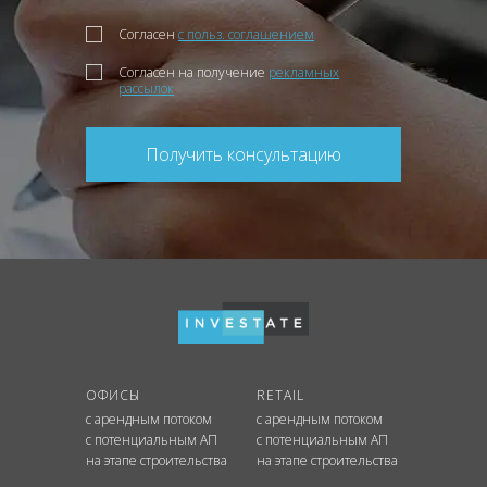
Согласен
с польз. соглашением
Согласен на получение
рекламных
рассылок
Получить консультацию
ОФИСЫ
RETAIL
с арендным потоком
с арендным потоком
с потенциальным АП
с потенциальным АП
на этапе строительства
на этапе строительства