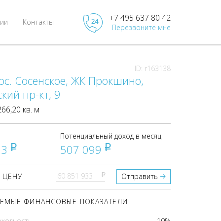
+7 495 637 80 42
ии
Контакты
Перезвоните мне
ID: r163138
ос. Сосенское, ЖК Прокшино,
ий пр-кт, 9
6,20 кв. м
Потенциальный доход в месяц
33
507 099
pуб
pуб
pуб
 ЦЕНУ
Отправить
ЕМЫЕ ФИНАНСОВЫЕ ПОКАЗАТЕЛИ
оходность
10%