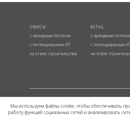
ОФИСЫ
RETAIL
с арендным потоком
с арендным потоко
с потенциальным АП
с потенциальным А
на этапе строительства
на этапе строитель
© ОФИЦИАЛЬНЫЙ СА
Мы используем файлы cookie, чтобы обеспечивать пр
Представленная на сайт
работу функций социальных сетей и анализировать се
и не является публичн