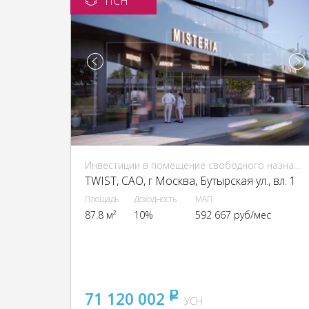
ПСН
Инвестиции в помещение свободного назначения (ПСН)
TWIST, CАО, г Москва, Бутырская ул., вл. 1
Площадь
Доходность
МАП
87.8 м²
10%
592 667 руб/мес
71 120 002
pуб
УСН