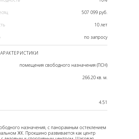
есяц
507 099 руб.
сть
10 лет
р
по запросу
АРАКТЕРИСТИКИ
помещения свободного назначения (ПСН)
266.20 кв. м.
4.51
бодного назначения, с панорамным остеклением
альном ЖК. Прокшино развивается как центр
с деловым и спортивным центром. Шаговая