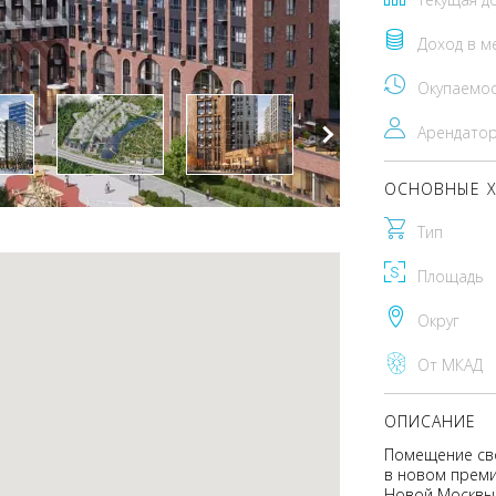
Доход в м
Окупаемо
Арендато
ОСНОВНЫЕ Х
Тип
Площадь
Округ
От МКАД
ОПИСАНИЕ
Помещение сво
в новом преми
Новой Москвы 