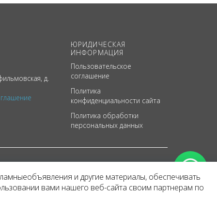
ЮРИДИЧЕСКАЯ
ИНФОРМАЦИЯ
Пользовательское
соглашение
ильмовская, д.
Политика
оглашение
конфиденциальности сайта
Политика обработки
персональных данных
кламныеобъявления и другие материалы, обеспечивать
арактер
ользовании вами нашего веб-сайта своим партнерам по
 уведомления.