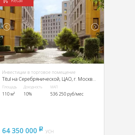
Retail
Инвестиции в торговое помещение
Titul на Серебрянической, ЦАО, г. Москва, Серебрянический пер., 6 и 8
Площадь
Доходность
МАП
110 м²
10%
536 250 руб/мес
64 350 000
pуб
УСН