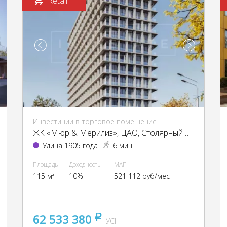
Retail
Инвестиции в торговое помещение
ЖК «Мюр & Мерилиз», ЦАО, Столярный пер., 3, кор. 6
Улица 1905 года
6 мин
Площадь
Доходность
МАП
115 м²
10%
521 112 руб/мес
62 533 380
pуб
УСН