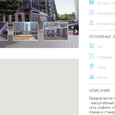
Доход в м
Окупаемо
Арендато
ОСНОВНЫЕ Х
Тип
Площадь
Округ
Метро
ОПИСАНИЕ
Предлагается 
- масштабный 
сеть кофеен «S
планку и станд