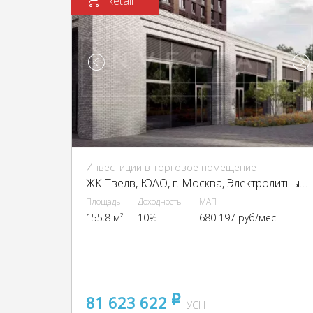
Retail
Инвестиции в торговое помещение
ЖК Твелв, ЮАО, г. Москва, Электролитный пр-д, 12Б
Площадь
Доходность
МАП
155.8 м²
10%
680 197 руб/мес
81 623 622
pуб
УСН