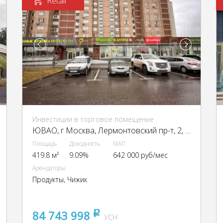
Retail
Инвестиции в торговое помещение
ЮВАО, г Москва, Лермонтовский пр-т, 2, кор. 1
Площадь
Доходность
МАП
419.8 м²
9.09%
642 000 руб/мес
Арендаторы
Продукты, Чижик
84 743 998
pуб
УСН