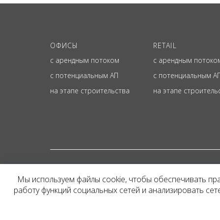
ОФИСЫ
RETAIL
с арендным потоком
с арендным потоко
с потенциальным АП
с потенциальным А
на этапе строительства
на этапе строитель
© ОФИЦИАЛЬНЫЙ СА
Мы используем файлы cookie, чтобы обеспечивать пр
Представленная на сайт
работу функций социальных сетей и анализировать се
и не является публичн