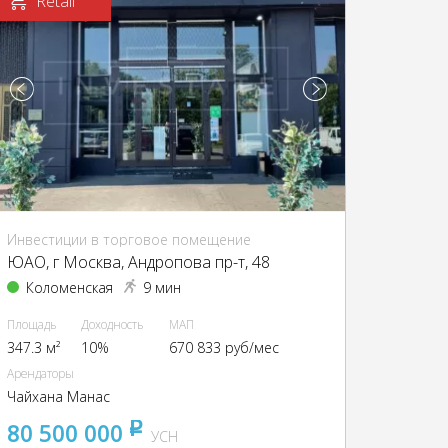
Retail
Инвестиции в торговое помещение
ЮАО, г Москва, Андропова пр-т, 48
Коломенская
9 мин
Площадь
Доходность
МАП
347.3 м²
10%
670 833 руб/мес
Арендаторы
Чайхана Манас
80 500 000
pуб
УСН