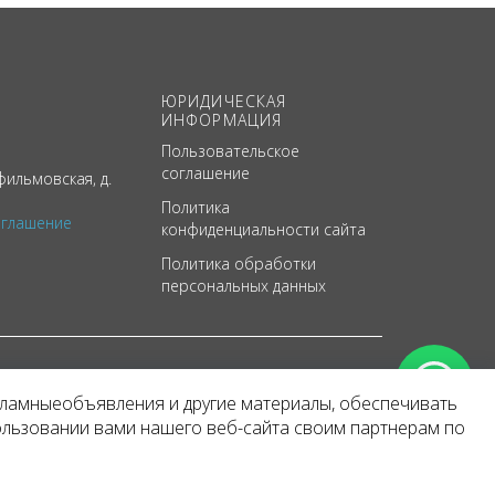
ЮРИДИЧЕСКАЯ
ИНФОРМАЦИЯ
Пользовательское
соглашение
ильмовская, д.
Политика
оглашение
конфиденциальности сайта
Политика обработки
персональных данных
кламныеобъявления и другие материалы, обеспечивать
арактер
ользовании вами нашего веб-сайта своим партнерам по
 уведомления.