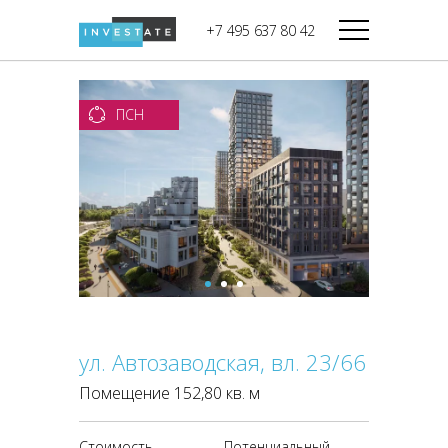
строительства
+7 495 637 80 42
Дикси
В башне
Башня Федерация-II
Верный
Запад
ПСН
Башня Федерация-I
Мираторг
Восток
Город Столиц,
Магнолия
Северный блок
Город Столиц,
Южный блок
ул. Автозаводская, вл. 23/66
Помещение 152,80 кв. м
Стоимость
Потенциальный