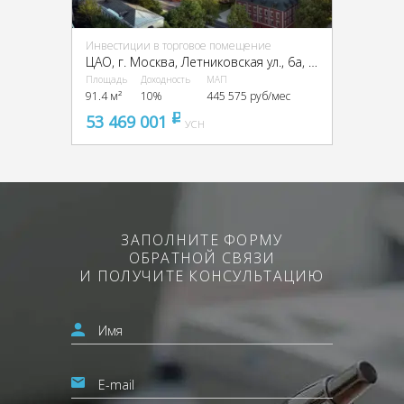
Инвестиции в торговое помещение
ЦАО, г. Москва, Летниковская ул., 6а, стр. 1,2,3,7,10
Площадь
Доходность
МАП
91.4 м²
10%
445 575 руб/мес
53 469 001
pуб
УСН
ЗАПОЛНИТЕ ФОРМУ
ОБРАТНОЙ СВЯЗИ
И ПОЛУЧИТЕ КОНСУЛЬТАЦИЮ