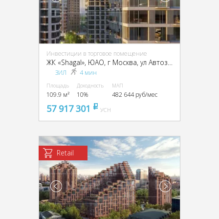
Инвестиции в торговое помещение
ЖК «Shagal», ЮАО, г Москва, ул Автозаводская, д 23 стр 66
ЗИЛ
4 мин
Площадь
Доходность
МАП
109.9 м²
10%
482 644 руб/мес
57 917 301
pуб
УСН
Retail