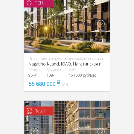
ПСН
Инвестиции в помещение свободного назначения (ПСН)
Nagatino I-Land, ЮАО, Нагатинская пойма, проектируемый пр-д, 4062, вл.6
Площадь
Доходность
МАП
96 м²
10%
464 000 руб/мес
55 680 000
pуб
УСН
Retail