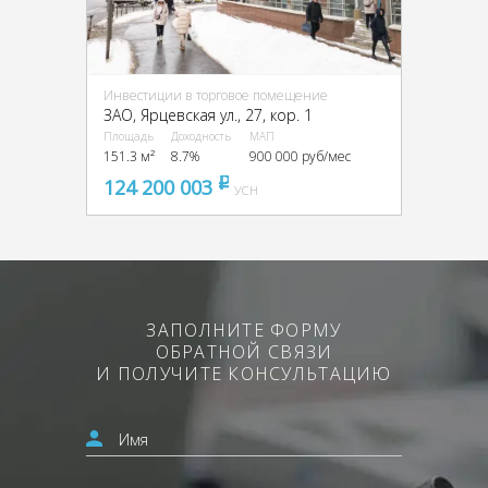
Инвестиции в торговое помещение
ЗАО, Ярцевская ул., 27, кор. 1
Площадь
Доходность
МАП
151.3 м²
8.7%
900 000 руб/мес
124 200 003
pуб
УСН
ЗАПОЛНИТЕ ФОРМУ
ОБРАТНОЙ СВЯЗИ
И ПОЛУЧИТЕ КОНСУЛЬТАЦИЮ