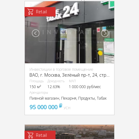
Retail
Инвестиции в торговое помещение
ВАО, г. Москва, Зелёный пр-т, 24, стр. 2
Площадь
Доходность
МАП
150 м²
12.63%
1 000 000 руб/мес
Арендаторы
Пивной магазин, Пекарня, Продукты, Табак
95 000 000
pуб
УСН
Retail