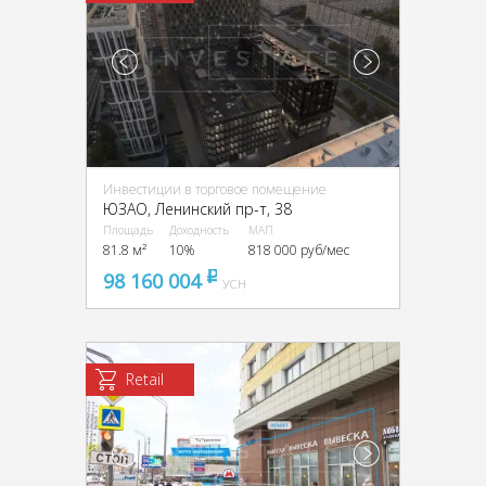
Инвестиции в торговое помещение
ЮЗАО, Ленинский пр-т, 38
Площадь
Доходность
МАП
81.8 м²
10%
818 000 руб/мес
98 160 004
pуб
УСН
Retail