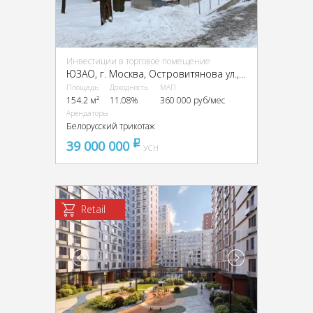
Инвестиции в торговое помещение
ЮЗАО, г. Москва, Островитянова ул., 21
Площадь
Доходность
МАП
154.2 м²
11.08%
360 000 руб/мес
Арендаторы
Белорусский трикотаж
39 000 000
pуб
УСН
Retail