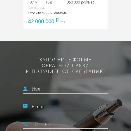
107 м²
10%
350 000 руб/мес
Арендаторы
Строительный магазин
42 000 000
pуб
УСН
ЗАПОЛНИТЕ ФОРМУ
ОБРАТНОЙ СВЯЗИ
И ПОЛУЧИТЕ КОНСУЛЬТАЦИЮ