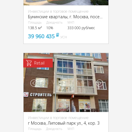
Инвестиции в торговое помещение
Бунинские кварталы, г. Москва, поселение Сосенское
Площадь
Доходность
МАП
138.5 м²
10%
333 000 руб/мес
39 960 435
pуб
УСН
Retail
Инвестиции в торговое помещение
г Москва, Липовый парк ул., 4, кор. 3
Площадь
Доходность
МАП