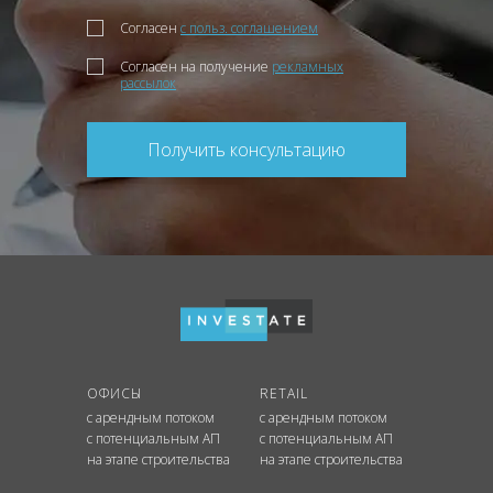
Согласен
с польз. соглашением
Согласен на получение
рекламных
рассылок
Получить консультацию
ОФИСЫ
RETAIL
с арендным потоком
с арендным потоком
с потенциальным АП
с потенциальным АП
на этапе строительства
на этапе строительства