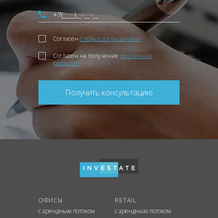
Согласен
с польз. соглашением
Согласен на получение
рекламных
рассылок
Получить консультацию
ОФИСЫ
RETAIL
с арендным потоком
с арендным потоком