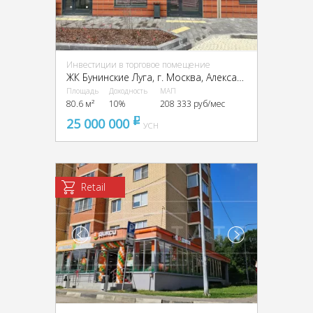
Инвестиции в торговое помещение
ЖК Бунинские Луга, г. Москва, Александры Монаховой ул., 91к1
Площадь
Доходность
МАП
80.6 м²
10%
208 333 руб/мес
25 000 000
pуб
УСН
Retail