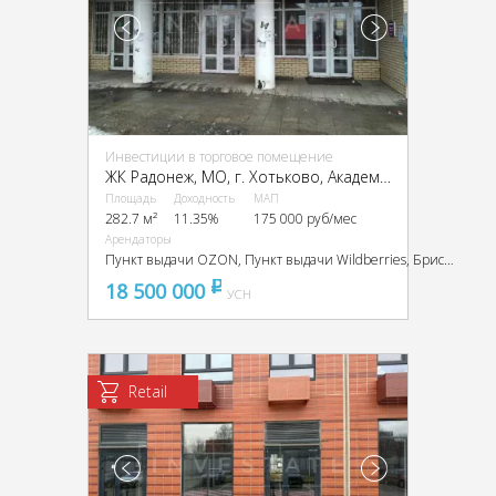
Инвестиции в торговое помещение
ЖК Радонеж, МО, г. Хотьково, Академика Королёва ул., 9
Площадь
Доходность
МАП
282.7 м²
11.35%
175 000 руб/мес
Арендаторы
Пункт выдачи OZON, Пункт выдачи Wildberries, Бристоль, Белорусские продукты
18 500 000
pуб
УСН
Retail