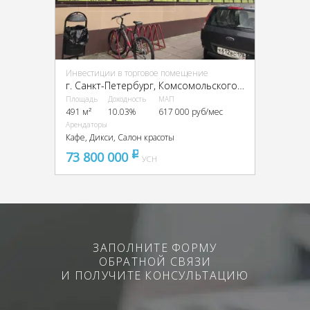
Инвестиции в торговое помещение
г. Санкт-Петербург, Комсомольского канала наб., 19
Площадь
Доходность
МАП
491 м²
10.03%
617 000 руб/мес
Арендаторы
Кафе, Дикси, Салон красоты
73 800 000
pуб
УСН
ЗАПОЛНИТЕ ФОРМУ
ОБРАТНОЙ СВЯЗИ
И ПОЛУЧИТЕ КОНСУЛЬТАЦИЮ