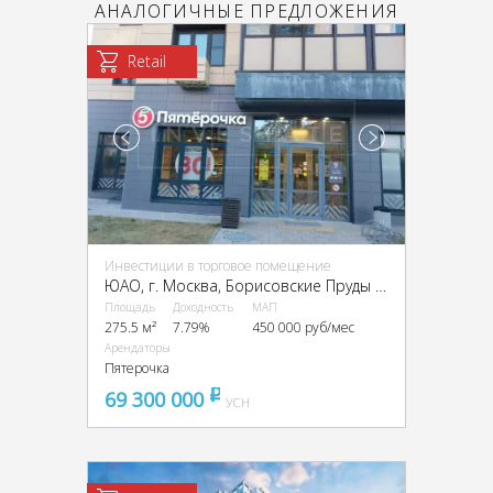
АНАЛОГИЧНЫЕ ПРЕДЛОЖЕНИЯ
Retail
Инвестиции в торговое помещение
ЮАО, г. Москва, Борисовские Пруды ул., 7к2
Площадь
Доходность
МАП
275.5 м²
7.79%
450 000 руб/мес
Арендаторы
Пятерочка
69 300 000
pуб
УСН