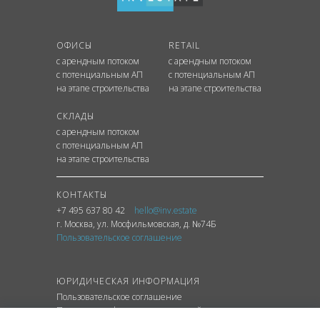
ОФИСЫ
RETAIL
с арендным потоком
с арендным потоком
с потенциальным АП
с потенциальным АП
на этапе строительства
на этапе строительства
СКЛАДЫ
с арендным потоком
с потенциальным АП
на этапе строительства
КОНТАКТЫ
+7 495 637 80 42
hello@inv.estate
г. Москва
,
ул.
Мосфильмовская, д. №74Б
Пользовательское соглашение
ЮРИДИЧЕСКАЯ ИНФОРМАЦИЯ
Пользовательское соглашение
Политика конфиденциальности сайта