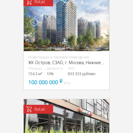
Retail
Инвестиции в торговое помещение
ЖК Остров, CЗАО, г. Москва, Нижние Мнёвники ул., 9
Площадь
Доходность
МАП
154.3 м²
10%
833 333 руб/мес
100 000 000
pуб
УСН
Retail