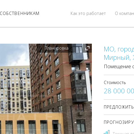
СОБСТВЕННИКАМ
Как это работает
О компан
МО, город
Планировка
Мирный, Ж
Помещение с
Стоимость
28 000 0
ПРЕДЛОЖИТЬ
ПРОГНОЗИРУ
Текущая д