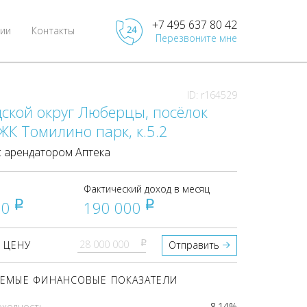
+7 495 637 80 42
ии
Контакты
Перезвоните мне
ID: r164529
ской округ Люберцы, посёлок
К Томилино парк, к.5.2
 арендатором Аптека
Фактический доход в месяц
00
190 000
pуб
pуб
pуб
 ЦЕНУ
Отправить
ЕМЫЕ ФИНАНСОВЫЕ ПОКАЗАТЕЛИ
оходность
8.14%