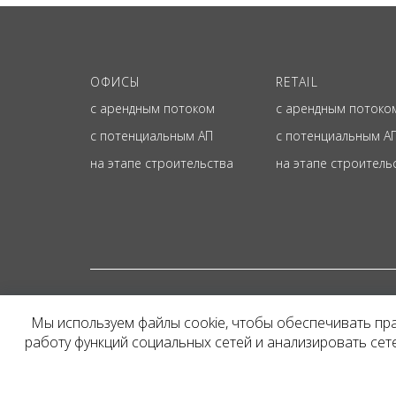
ОФИСЫ
RETAIL
с арендным потоком
с арендным потоко
с потенциальным АП
с потенциальным А
на этапе строительства
на этапе строитель
© ОФИЦИАЛЬНЫЙ СА
Мы используем файлы cookie, чтобы обеспечивать пр
Представленная на сайт
работу функций социальных сетей и анализировать се
и не является публичн