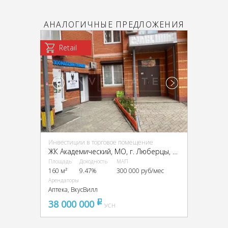
АНАЛОГИЧНЫЕ ПРЕДЛОЖЕНИЯ
Retail
Инвестиции в торговое помещение
ЖК Академический, МО, г. Люберцы, Инициативная ул., 13
Площадь
Доходность
МАП
160 м²
9.47%
300 000 руб/мес
Арендаторы
Аптека, ВкусВилл
38 000 000
pуб
УСН