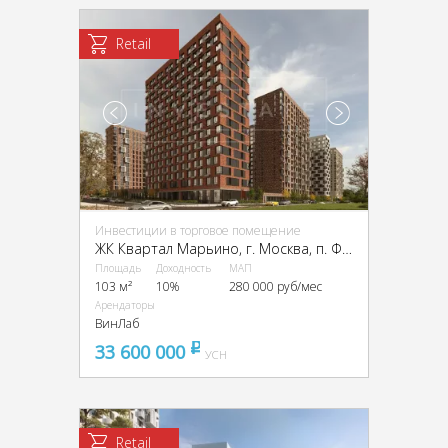
Retail
Инвестиции в торговое помещение
ЖК Квартал Марьино, г. Москва, п. Филимонковское, ЖК Квартал Марьино, к2
Площадь
Доходность
МАП
103 м²
10%
280 000 руб/мес
Арендаторы
ВинЛаб
33 600 000
pуб
УСН
Retail