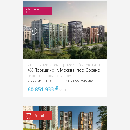
ПСН
Инвестиции в помещение свободного назначения (ПСН)
ЖК Прокшино, г. Москва, пос. Сосенское, ЖК Прокшино, Прокшинский пр-кт, 9
Площадь
Доходность
МАП
266.2 м²
10%
507 099 руб/мес
60 851 933
pуб
УСН
Retail