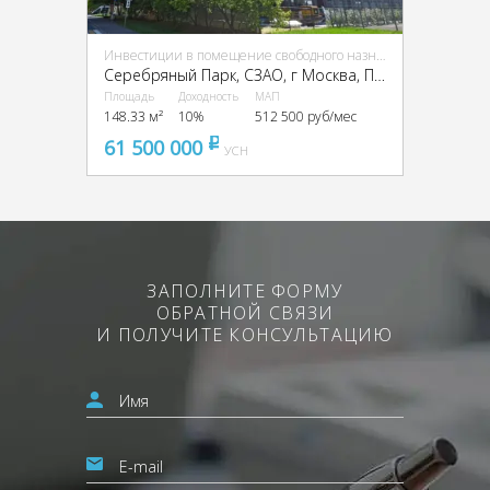
Инвестиции в помещение свободного назначения (ПСН)
Серебряный Парк, CЗАО, г Москва, Паршина ул., 10
Площадь
Доходность
МАП
148.33 м²
10%
512 500 руб/мес
61 500 000
pуб
УСН
ЗАПОЛНИТЕ ФОРМУ
ОБРАТНОЙ СВЯЗИ
И ПОЛУЧИТЕ КОНСУЛЬТАЦИЮ