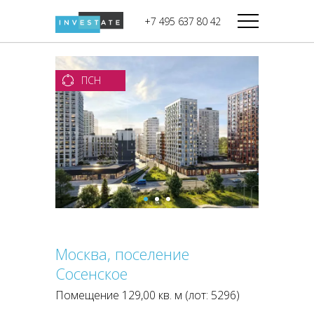
строительства
+7 495 637 80 42
Дикси
В башне
Башня Федерация-II
Верный
Запад
ПСН
Башня Федерация-I
Мираторг
Восток
Город Столиц,
Магнолия
Северный блок
Город Столиц,
Южный блок
Москва, поселение
Сосенское
Помещение 129,00 кв. м (лот: 5296)