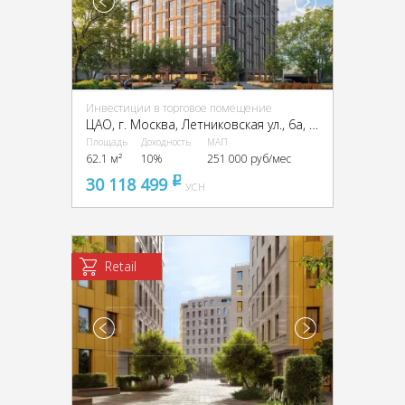
Инвестиции в торговое помещение
ЦАО, г. Москва, Летниковская ул., 6а, стр. 1,2,3,7,10
Площадь
Доходность
МАП
62.1 м²
10%
251 000 руб/мес
30 118 499
pуб
УСН
Retail