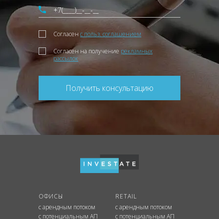
Согласен
с польз. соглашением
Согласен на получение
рекламных
рассылок
Получить консультацию
ОФИСЫ
RETAIL
с арендным потоком
с арендным потоком
с потенциальным АП
с потенциальным АП