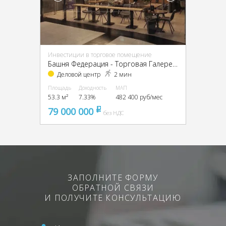
Инвестиции в торговое помещение
Башня Федерация - Торговая Галерея, ЦАО, г Москва, Пресненская наб, д 12
Деловой центр
2 мин
Площадь
Доходность
МАП
53.3 м²
7.33%
482 400 руб/мес
79 000 000
pуб
без НДС
ЗАПОЛНИТЕ ФОРМУ
ОБРАТНОЙ СВЯЗИ
И ПОЛУЧИТЕ КОНСУЛЬТАЦИЮ