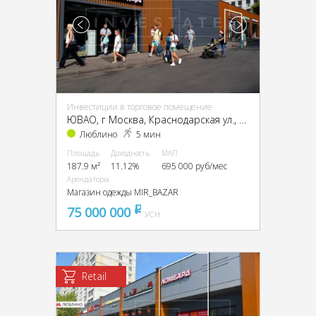
Инвестиции в торговое помещение
ЮВАО, г Москва, Краснодарская ул., 57, кор. 3
Люблино
5 мин
Площадь
Доходность
МАП
187.9 м²
11.12%
695 000 руб/мес
Арендаторы
Магазин одежды MIR_BAZAR
75 000 000
pуб
УСН
Retail