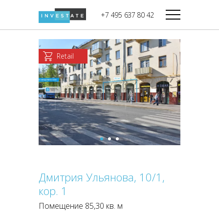
строительства
+7 495 637 80 42
Дикси
В башне
Башня Федерация-II
Верный
Запад
Retail
Башня Федерация-I
Мираторг
Восток
Город Столиц,
Магнолия
Северный блок
Город Столиц,
Южный блок
Дмитрия Ульянова, 10/1,
кор. 1
Помещение 85,30 кв. м