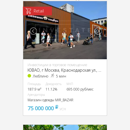
Retail
Инвестиции в торговое помещение
ЮВАО, г Москва, Краснодарская ул., 57, кор. 3
Люблино
5 мин
Площадь
Доходность
МАП
187.9 м²
11.12%
695 000 руб/мес
Арендаторы
Магазин одежды MIR_BAZAR
75 000 000
pуб
УСН