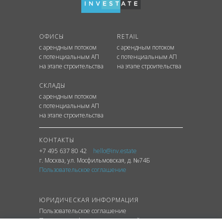
ОФИСЫ
RETAIL
с арендным потоком
с арендным потоком
с потенциальным АП
с потенциальным АП
на этапе строительства
на этапе строительства
СКЛАДЫ
с арендным потоком
с потенциальным АП
на этапе строительства
КОНТАКТЫ
+7 495 637 80 42
hello@inv.estate
г. Москва
,
ул.
Мосфильмовская, д. №74Б
Пользовательское соглашение
ЮРИДИЧЕСКАЯ ИНФОРМАЦИЯ
Пользовательское соглашение
Политика конфиденциальности сайта