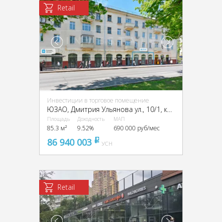
Retail
Инвестиции в торговое помещение
ЮЗАО, Дмитрия Ульянова ул., 10/1, кор. 1
Площадь
Доходность
МАП
85.3 м²
9.52%
690 000 руб/мес
86 940 003
pуб
УСН
Retail