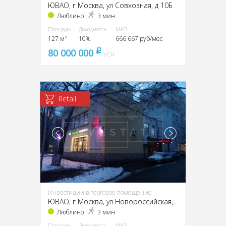
ЮВАО, г Москва, ул Совхозная, д 10Б
Люблино
3 мин
Площадь
Доходность
МАП
127 м²
10%
666 667 руб/мес
80 000 000
pуб
УСН
Retail
Инвестиции в торговое помещение
ЮВАО, г Москва, ул Новороссийская, д 14 стр 2
Люблино
3 мин
Площадь
Доходность
МАП