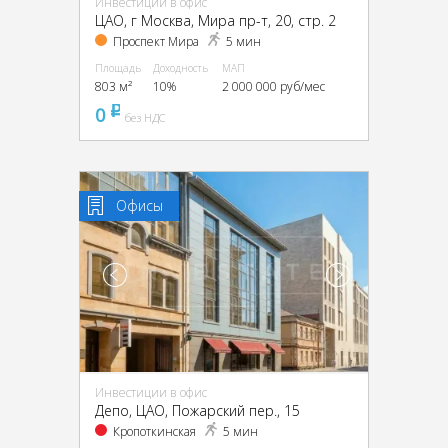
Инвестиции в офис
ЦАО, г Москва, Мира пр-т, 20, стр. 2
Проспект Мира
5 мин
Площадь
Доходность
МАП
803 м²
10%
2 000 000 руб/мес
0
pуб
без НДС
Офисы
Инвестиции в офис
Депо, ЦАО, Пожарский пер., 15
Кропоткинская
5 мин