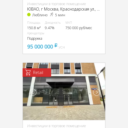
Инвестиции в торговое помещение
ЮВАО, г Москва, Краснодарская ул., 57, кор. 3
Люблино
5 мин
Площадь
Доходность
МАП
150.8 м²
9.47%
750 000 руб/мес
Арендаторы
Подружка
95 000 000
pуб
УСН
Retail
Инвестиции в торговое помещение