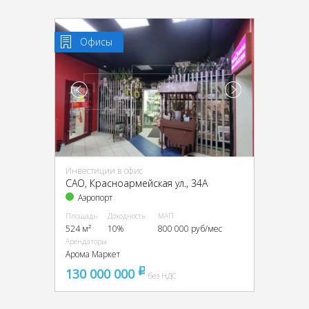
Офисы
Инвестиции в офис
CАО, Красноармейская ул., 34А
Аэропорт
Площадь
Доходность
МАП
524 м²
10%
800 000 руб/мес
Арендаторы
Арома Маркет
130 000 000
pуб
без НДС