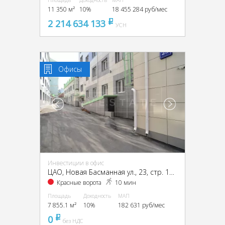
Площадь
Доходность
МАП
11 350 м²
10%
18 455 284 руб/мес
2 214 634 133
pуб
УСН
Офисы
Инвестиции в офис
ЦАО, Новая Басманная ул., 23, стр. 1А, 1Б, 2, 4
Красные ворота
10 мин
Площадь
Доходность
МАП
7 855.1 м²
10%
182 631 руб/мес
0
pуб
без НДС