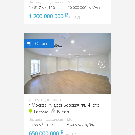
Площадь
Доходность
МАП
1 461.7 м²
10%
10 000 000 руб/мес
1 200 000 000
pуб
без НДС
Офисы
Инвестиции в офис
г Москва, Андроньевская пл., 4, стр. 1, 2, 3, ЦАО, г Москва, Андроньевская пл., 4, стр. 1
Римская
10 мин
Площадь
Доходность
МАП
1 788 м²
10%
5 416 672 руб/мес
650 000 000
pуб
без НДС