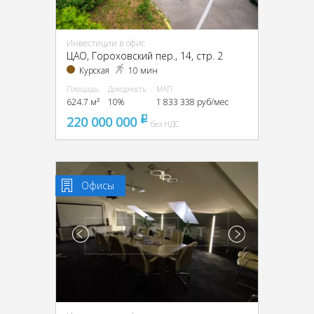
Инвестиции в офис
ЦАО, Гороховский пер., 14, стр. 2
Курская
10 мин
Площадь
Доходность
МАП
624.7 м²
10%
1 833 338 руб/мес
220 000 000
pуб
без НДС
Офисы