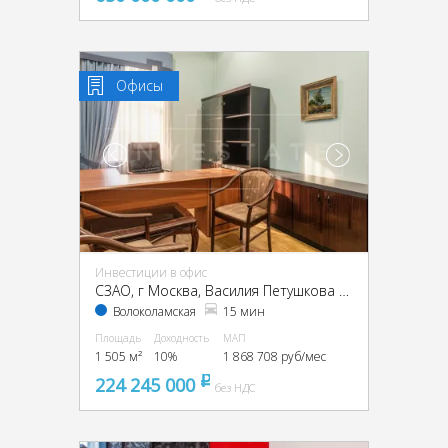
Офисы
Инвестиции в офис
CЗАО, г Москва, Василия Петушкова ул., 27
Волоколамская
15 мин
Площадь
Доходность
МАП
1 505 м²
10%
1 868 708 руб/мес
224 245 000
pуб
без НДС