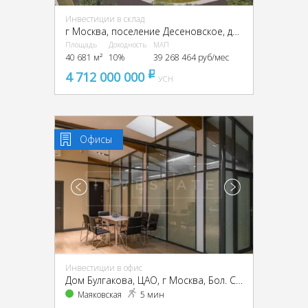
Инвестиции в склад
г Москва, поселение Десеновское, деревня Кувекино, ТиНАО,
Площадь
Доходность
МАП
40 681 м²
10%
39 268 464 руб/мес
4 712 000 000
pуб
УСН
Офисы
Инвестиции в офис
Дом Булгакова, ЦАО, г Москва, Бол. Садовая ул., 10
Маяковская
5 мин