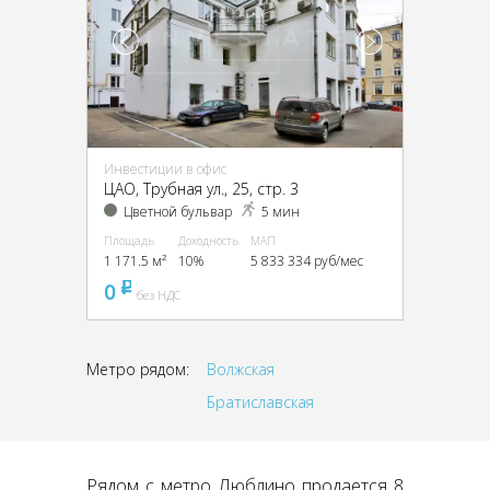
Инвестиции в офис
ЦАО, Трубная ул., 25, стр. 3
Цветной бульвар
5 мин
Площадь
Доходность
МАП
1 171.5 м²
10%
5 833 334 руб/мес
0
pуб
без НДС
Метро рядом:
Волжская
Братиславская
Рядом с метро Люблино продается 8