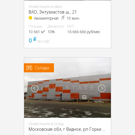
Инвестиции в офис
ВАО, Энтузиастов ш., 21
Авиамоторная
10 мин
Площадь
Доходность
МАП
10 661 м²
10%
16 666 666 руб/мес
0
pуб
без НДС
Склады
Инвестиции в склад
Московская обл, г Видное, рп Горки Ленинские, Промзона Технопарк улица Восточная, Московская обл., промзона Технопарк, Восточная ул.