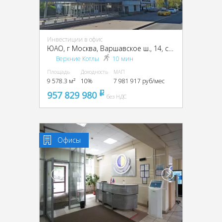
Инвестиции в офис
ЮАО, г Москва, Варшавское ш., 14, стр. 1
Верхние Котлы
10 мин
Площадь
Доходность
МАП
9 578.3 м²
10%
7 981 917 руб/мес
957 829 980
pуб
без НДС
Офисы