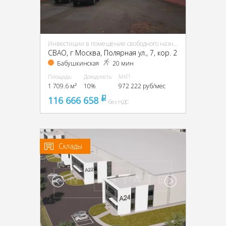
Инвестиции в помещение свободного назначения (ПСН)
CВАО, г Москва, Полярная ул., 7, кор. 2
Бабушкинская
20 мин
Площадь
Доходность
МАП
1 709.6 м²
10%
972 222 руб/мес
116 666 658
pуб
без НДС
Склады