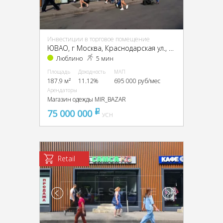
Инвестиции в торговое помещение
ЮВАО, г Москва, Краснодарская ул., 57, кор. 3
Люблино
5 мин
Площадь
Доходность
МАП
187.9 м²
11.12%
695 000 руб/мес
Арендаторы
Магазин одежды MIR_BAZAR
75 000 000
pуб
УСН
Retail