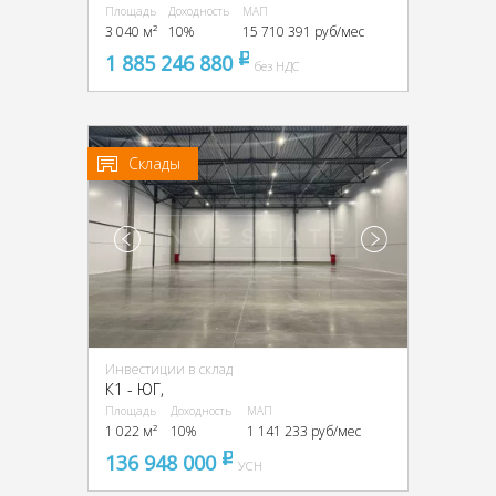
Площадь
Доходность
МАП
3 040 м²
10%
15 710 391 руб/мес
1 885 246 880
pуб
без НДС
Склады
Инвестиции в склад
К1 - ЮГ,
Площадь
Доходность
МАП
1 022 м²
10%
1 141 233 руб/мес
136 948 000
pуб
УСН