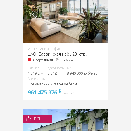
Инвестиции в офис
ЦАО, Саввинская наб., 23, стр. 1
Спортивная
15 мин
Площадь
Доходность
МАП
1 319.2 м²
0.01%
8 940 000 руб/мес
Арендаторы
Премиальный салон мебели
961 475 376
pуб
без НДС
ПСН