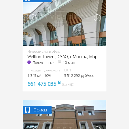
Инвестиции в офис
Wellton Towers, CЗАО, г Москва, Маршала Жукова пр-т, 39
Полежаевская
10 мин
Площадь
Доходность
МАП
1 345 м²
10%
5 512 292 руб/мес
661 475 035
pуб
без НДС
Офисы