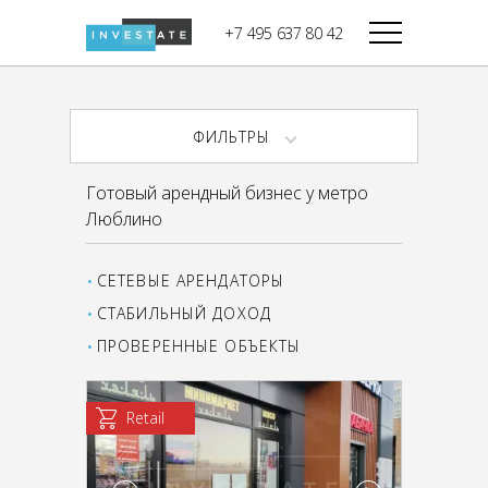
строительства
+7 495 637 80 42
Дикси
В башне
Башня Федерация-II
Верный
Запад
ФИЛЬТРЫ
Башня Федерация-I
Мираторг
Восток
Готовый арендный бизнес у метро
Город Столиц,
Магнолия
Люблино
Северный блок
Город Столиц,
Южный блок
СЕТЕВЫЕ АРЕНДАТОРЫ
СТАБИЛЬНЫЙ ДОХОД
ПРОВЕРЕННЫЕ ОБЪЕКТЫ
Retail