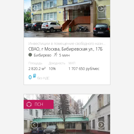
Инвестиции в помещение свободного назначения (ПСН)
CВАО, г Москва, Бибиревская ул., 17Б
Бибирево
5 мин
Площадь
Доходность
МАП
2 820.2 м²
10%
1 707 650 руб/мес
0
pуб
без НДС
ПСН