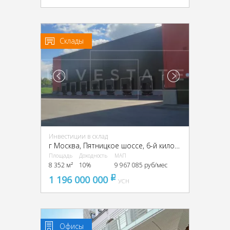
Склады
Инвестиции в склад
г Москва, Пятницкое шоссе, 6-й километр, г Москва, Пятницкое ш., 6
Площадь
Доходность
МАП
8 352 м²
10%
9 967 085 руб/мес
1 196 000 000
pуб
УСН
Офисы