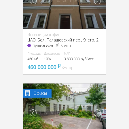
Инвестиции в офис
ЦАО, Бол. Палашевский пер., 9, стр. 2
Пушкинская
5 мин
Площадь
Доходность
МАП
450 м²
10%
3 833 333 руб/мес
460 000 000
pуб
без НДС
Офисы