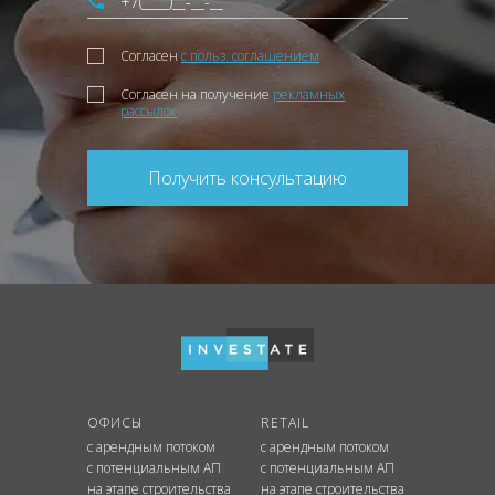
Согласен
с польз. соглашением
Согласен на получение
рекламных
рассылок
Получить консультацию
ОФИСЫ
RETAIL
с арендным потоком
с арендным потоком
с потенциальным АП
с потенциальным АП
на этапе строительства
на этапе строительства