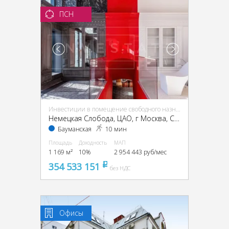
ПСН
Инвестиции в помещение свободного назначения (ПСН)
Немецкая Слобода, ЦАО, г Москва, Спартаковская ул., 11, стр. 1
Бауманская
10 мин
Площадь
Доходность
МАП
1 169 м²
10%
2 954 443 руб/мес
354 533 151
pуб
без НДС
Офисы