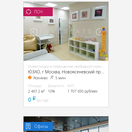
ПСН
Инвестиции в помещение свободного назначения (ПСН)
ЮЗАО, г Москва, Новоясеневский пр-т, 13, кор. 2
Ясенево
5 мин
Площадь
Доходность
МАП
2 467.2 м²
10%
1 707 650 руб/мес
0
pуб
без НДС
Офисы