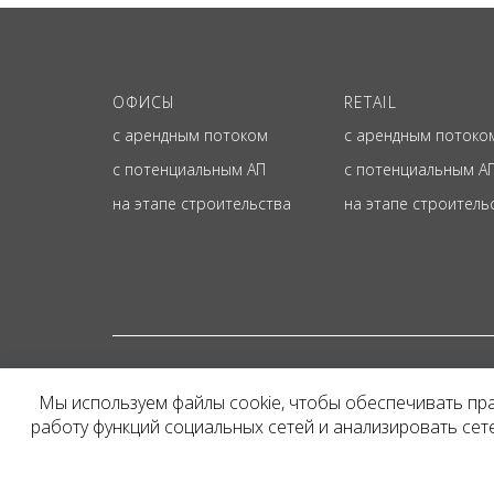
ОФИСЫ
RETAIL
с арендным потоком
с арендным потоко
с потенциальным АП
с потенциальным А
на этапе строительства
на этапе строитель
© ОФИЦИАЛЬНЫЙ СА
Мы используем файлы cookie, чтобы обеспечивать пр
Представленная на сайт
работу функций социальных сетей и анализировать се
и не является публичн