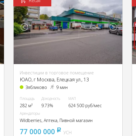
Retail
Инвестиции в торговое помещение
ЮАО, г Москва, Елецкая ул., 13
Зябликово
9 мин
Площадь
Доходность
МАП
282 м²
9.73%
624 500 руб/мес
Арендаторы
Wildberries, Аптека, Пивной магазин
77 000 000
pуб
УСН