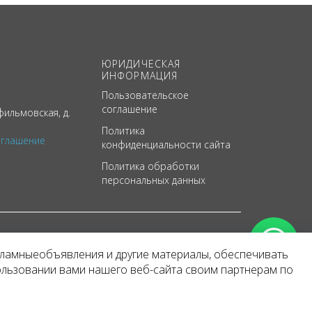
ЮРИДИЧЕСКАЯ
ИНФОРМАЦИЯ
Пользовательское
соглашение
ильмовская, д.
Политика
оглашение
конфиденциальности сайта
Политика обработки
персональных данных
кламныеобъявления и другие материалы, обеспечивать
арактер
ользовании вами нашего веб-сайта своим партнерам по
 уведомления.