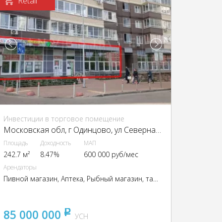
Retail
Инвестиции в торговое помещение
Московская обл, г Одинцово, ул Северная, д 5 к 2
Площадь
Доходность
МАП
242.7 м²
8.47%
600 000 руб/мес
Арендаторы
Пивной магазин, Аптека, Рыбный магазин, табак
85 000 000
pуб
УСН