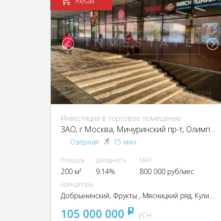
Retail
Инвестиции в торговое помещение
ЗАО, г Москва, Мичуринский пр-т, Олимпийская деревня ул., 4, кор. 3
Озёрная
15 мин
Площадь
Доходность
МАП
200 м²
9.14%
800 000 руб/мес
Арендаторы
Добрынинский, Фрукты , Мясницкий ряд, Кулинария
105 000 000
pуб
УСН