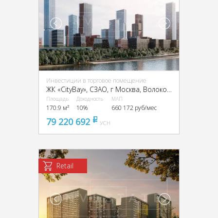
Инвестиции в торговое помещение
ЖК «CityBay», CЗАО, г Москва, Волоколамское ш., 95
Площадь
Доходность
МАП
170.9 м²
10%
660 172 руб/мес
79 220 692
pуб
УСН
Retail