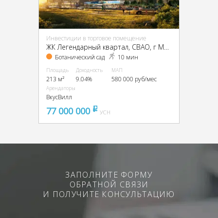
Инвестиции в торговое помещение
ЖК Легендарный квартал, CВАО, г Москва, Берёзовая аллея, д 17
Ботанический сад
10 мин
Площадь
Доходность
МАП
213 м²
9.04%
580 000 руб/мес
Арендаторы
ВкусВилл
77 000 000
pуб
УСН
ЗАПОЛНИТЕ ФОРМУ
ОБРАТНОЙ СВЯЗИ
И ПОЛУЧИТЕ КОНСУЛЬТАЦИЮ