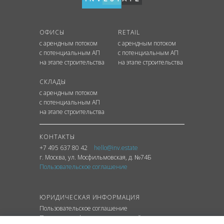
ОФИСЫ
RETAIL
с арендным потоком
с арендным потоком
с потенциальным АП
с потенциальным АП
на этапе строительства
на этапе строительства
СКЛАДЫ
с арендным потоком
с потенциальным АП
на этапе строительства
КОНТАКТЫ
+7 495 637 80 42
hello@inv.estate
г. Москва
,
ул.
Мосфильмовская, д. №74Б
Пользовательское соглашение
ЮРИДИЧЕСКАЯ ИНФОРМАЦИЯ
Пользовательское соглашение
Политика конфиденциальности сайта