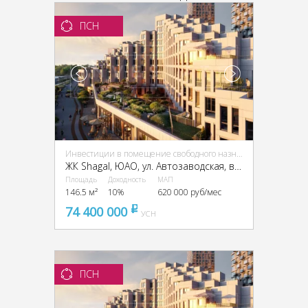
ПСН
Инвестиции в помещение свободного назначения (ПСН)
ЖК Shagal, ЮАО, ул. Автозаводская, вл. 23/66
Площадь
Доходность
МАП
146.5 м²
10%
620 000 руб/мес
74 400 000
pуб
УСН
ПСН