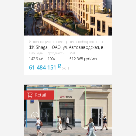
Инвестиции в помещение свободного назначения (ПСН)
ЖК Shagal, ЮАО, ул. Автозаводская, вл. 23/66
Площадь
Доходность
МАП
142.9 м²
10%
512 368 руб/мес
61 484 151
pуб
УСН
Retail