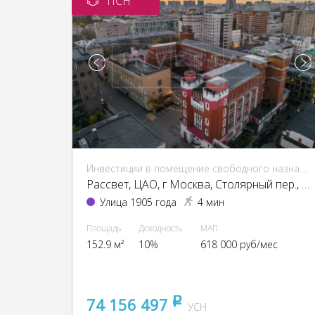
ПСН
Инвестиции в помещение свободного назначения (ПСН)
Рассвет, ЦАО, г Москва, Столярный пер., 3, кор. 1-13, 15
Улица 1905 года
4 мин
Площадь
Доходность
МАП
152.9 м²
10%
618 000 руб/мес
74 156 497
pуб
УСН