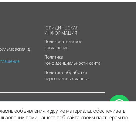
ЮРИДИЧЕСКАЯ
ИНФОРМАЦИЯ
Пользовательское
соглашение
ильмовская, д.
Политика
оглашение
конфиденциальности сайта
Политика обработки
персональных данных
кламныеобъявления и другие материалы, обеспечивать
арактер
ользовании вами нашего веб-сайта своим партнерам по
 уведомления.