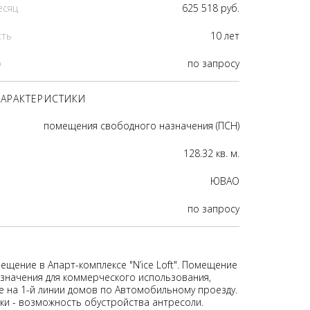
есяц
625 518 руб.
сть
10 лет
р
по запросу
АРАКТЕРИСТИКИ
помещения свободного назначения (ПСН)
128.32 кв. м.
ЮВАО
по запросу
ещение в Апарт-комплексе "N’ice Loft". Помещение
значения для коммерческого использования,
 на 1-й линии домов по Автомобильному проезду.
ки - возможность обустройства антресоли.