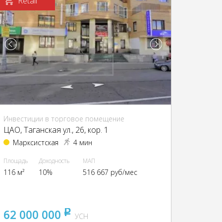
Retail
Инвестиции в торговое помещение
ЦАО, Таганская ул., 26, кор. 1
Марксистская
4 мин
Площадь
Доходность
МАП
116 м²
10%
516 667 руб/мес
62 000 000
pуб
УСН