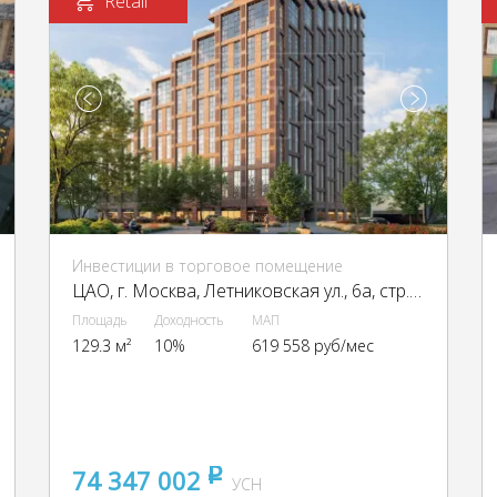
Retail
Инвестиции в торговое помещение
ЦАО, г. Москва, Летниковская ул., 6а, стр. 1,2,3,7,10
Площадь
Доходность
МАП
129.3 м²
10%
619 558 руб/мес
74 347 002
pуб
УСН