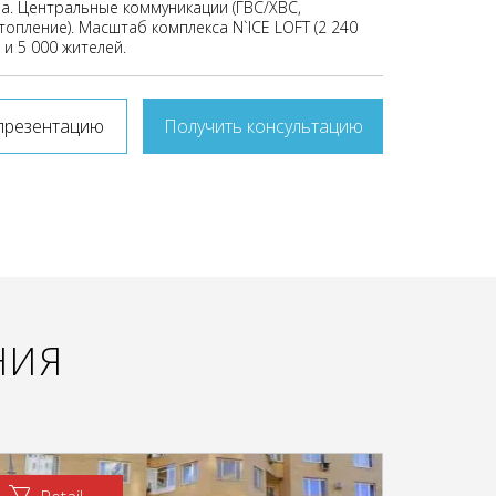
а. Центральные коммуникации (ГВС/ХВС,
топление). Масштаб комплекса N`ICE LOFT (2 240
и 5 000 жителей.
презентацию
Получить консультацию
НИЯ