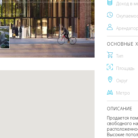
Доход в м
Окупаемо
Арендато
ОСНОВНЫЕ Х
Тип
Площадь
Округ
Метро
ОПИСАНИЕ
Продается пом
свободного на
расположенное
Высокие потол