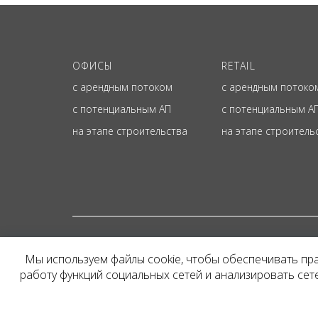
ОФИСЫ
RETAIL
с арендным потоком
с арендным потоко
с потенциальным АП
с потенциальным А
на этапе строительства
на этапе строитель
© ОФИЦИАЛЬНЫЙ СА
Мы используем файлы cookie, чтобы обеспечивать пр
Представленная на сайт
работу функций социальных сетей и анализировать се
и не является публичн