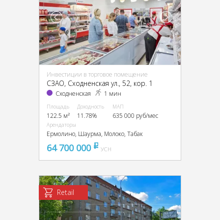
Инвестиции в торговое помещение
CЗАО, Сходненская ул., 52, кор. 1
Сходненская
1 мин
Площадь
Доходность
МАП
122.5 м²
11.78%
635 000 руб/мес
Арендаторы
Ермолино, Шаурма, Молоко, Табак
64 700 000
pуб
УСН
Retail