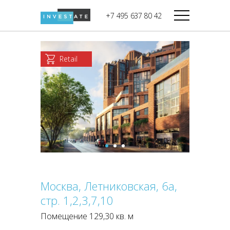
строительства
+7 495 637 80 42
Дикси
В башне
Башня Федерация-II
Верный
Запад
Retail
Башня Федерация-I
Мираторг
Восток
Город Столиц,
Магнолия
Северный блок
Город Столиц,
Южный блок
Москва, Летниковская, 6а,
стр. 1,2,3,7,10
Помещение 129,30 кв. м