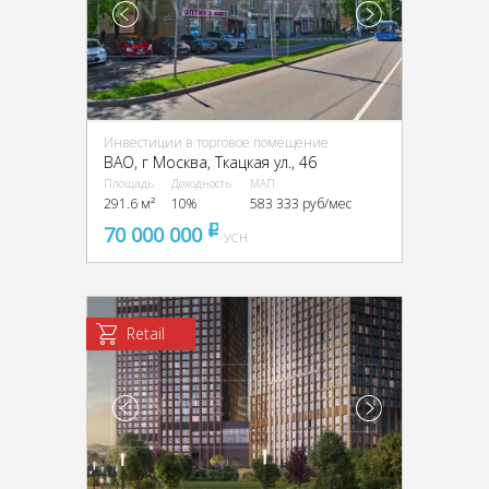
Инвестиции в торговое помещение
ВАО, г Москва, Ткацкая ул., 46
Площадь
Доходность
МАП
291.6 м²
10%
583 333 руб/мес
70 000 000
pуб
УСН
Retail