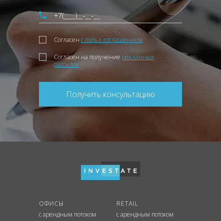
Согласен
с польз. соглашением
Согласен на получение
рекламных
рассылок
Получить консультацию
ОФИСЫ
RETAIL
с арендным потоком
с арендным потоком