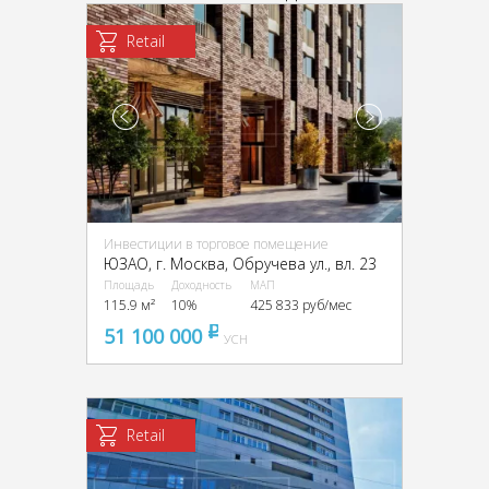
Retail
Инвестиции в торговое помещение
ЮЗАО, г. Москва, Обручева ул., вл. 23
Площадь
Доходность
МАП
115.9 м²
10%
425 833 руб/мес
51 100 000
pуб
УСН
Retail