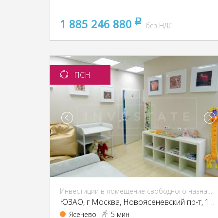
1 885 246 880
pуб
без НДС
ПСН
Инвестиции в помещение свободного назначения (ПСН)
ЮЗАО, г Москва, Новоясеневский пр-т, 13, кор. 2
Ясенево
5 мин