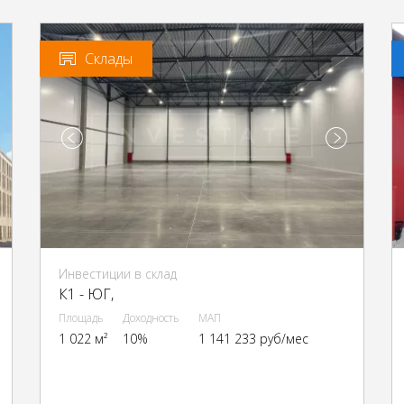
Склады
Инвестиции в склад
К1 - ЮГ,
Площадь
Доходность
МАП
1 022 м²
10%
1 141 233 руб/мес