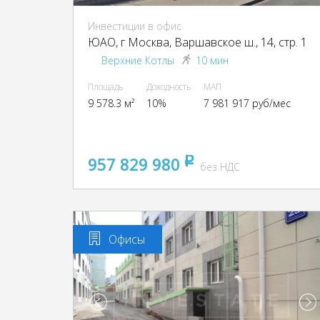
Инвестиции в офис
ЮАО, г Москва, Варшавское ш., 14, стр. 1
Верхние Котлы
10 мин
Площадь
Доходность
МАП
9 578.3 м²
10%
7 981 917 руб/мес
957 829 980
pуб
без НДС
Офисы