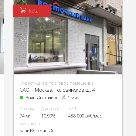
Retail
Инвестиции в торговое помещение
CАО, г Москва, Головинское ш., 4
Водный стадион
1 мин
Площадь
Доходность
МАП
74 м²
10.99%
458 000 руб/мес
Арендаторы
Банк Восточный