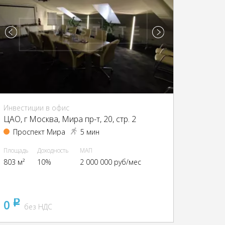
Инвестиции в офис
ЦАО, г Москва, Мира пр-т, 20, стр. 2
Проспект Мира
5 мин
Площадь
Доходность
МАП
803 м²
10%
2 000 000 руб/мес
0
pуб
без НДС