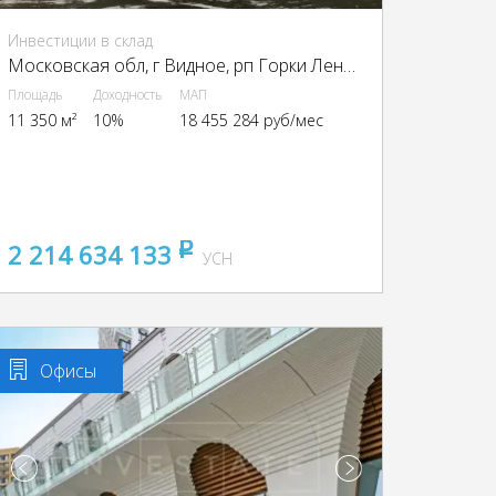
Инвестиции в склад
Московская обл, г Видное, рп Горки Ленинские, Промзона Технопарк улица Восточная, Московская обл., промзона Технопарк, Восточная ул.
Площадь
Доходность
МАП
11 350 м²
10%
18 455 284 руб/мес
2 214 634 133
pуб
УСН
Офисы