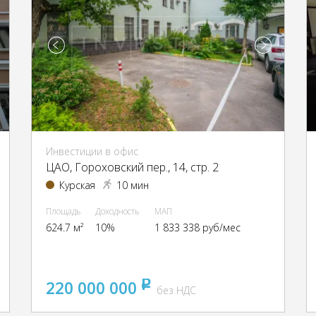
Инвестиции в офис
ЦАО, Гороховский пер., 14, стр. 2
Курская
10 мин
Площадь
Доходность
МАП
624.7 м²
10%
1 833 338 руб/мес
220 000 000
pуб
без НДС