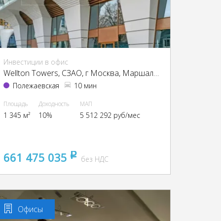
Инвестиции в офис
Wellton Towers, CЗАО, г Москва, Маршала Жукова пр-т, 39
Полежаевская
10 мин
Площадь
Доходность
МАП
1 345 м²
10%
5 512 292 руб/мес
661 475 035
pуб
без НДС
Офисы