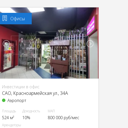
Офисы
Инвестиции в офис
CАО, Красноармейская ул., 34А
Аэропорт
Площадь
Доходность
МАП
524 м²
10%
800 000 руб/мес
Арендаторы