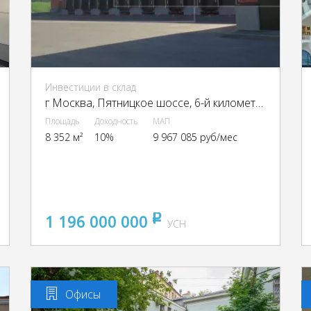
Инвестиции в склад
г Москва, Пятницкое шоссе, 6-й километр, г Москва, Пятницкое ш., 6
Площадь
Доходность
МАП
8 352 м²
10%
9 967 085 руб/мес
1 196 000 000
pуб
УСН
Офисы