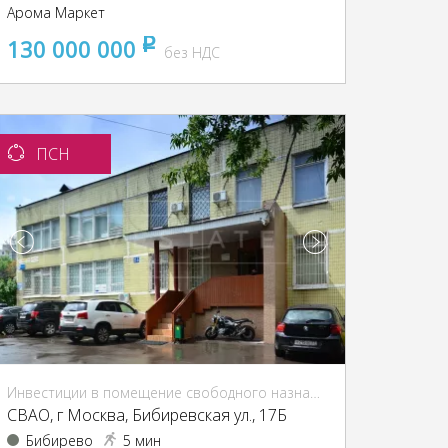
Арома Маркет
130 000 000
pуб
без НДС
ПСН
Инвестиции в помещение свободного назначения (ПСН)
CВАО, г Москва, Бибиревская ул., 17Б
Бибирево
5 мин