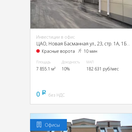
Инвестиции в офис
ЦАО, Новая Басманная ул., 23, стр. 1А, 1Б, 2, 4
Красные ворота
10 мин
Площадь
Доходность
МАП
7 855.1 м²
10%
182 631 руб/мес
0
pуб
без НДС
Офисы