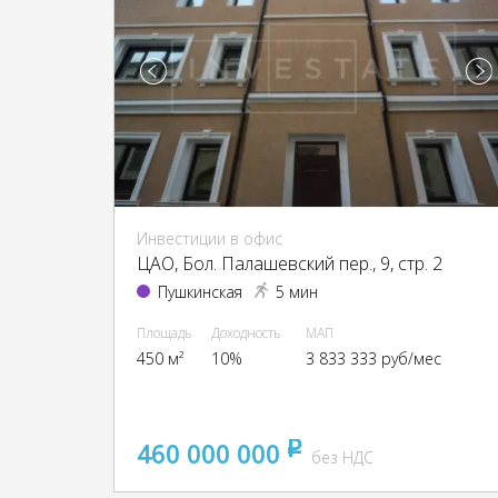
Инвестиции в офис
ЦАО, Бол. Палашевский пер., 9, стр. 2
Пушкинская
5 мин
Площадь
Доходность
МАП
450 м²
10%
3 833 333 руб/мес
460 000 000
pуб
без НДС