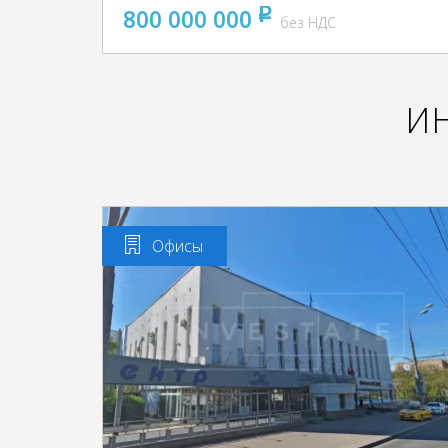
800 000 000
pуб
без НДС
И
Офисы