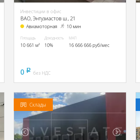
Инвестиции в офис
ВАО, Энтузиастов ш., 21
Авиамоторная
10 мин
Площадь
Доходность
МАП
10 661 м²
10%
16 666 666 руб/мес
0
pуб
без НДС
Склады