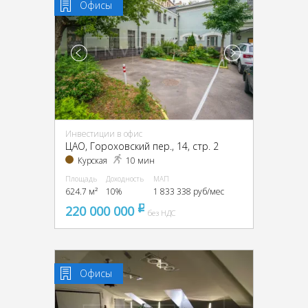
Офисы
Инвестиции в офис
ЦАО, Гороховский пер., 14, стр. 2
Курская
10 мин
Площадь
Доходность
МАП
624.7 м²
10%
1 833 338 руб/мес
220 000 000
pуб
без НДС
Офисы