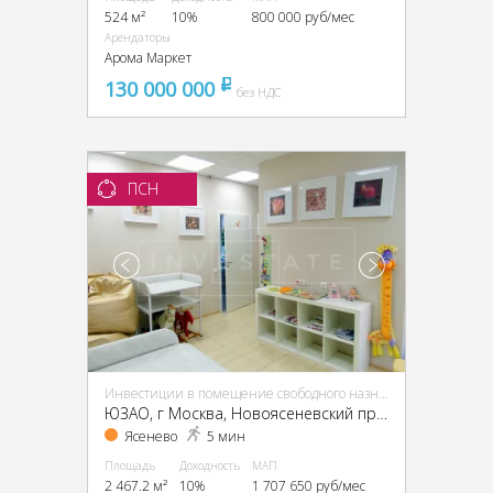
524 м²
10%
800 000 руб/мес
Арендаторы
Арома Маркет
130 000 000
pуб
без НДС
ПСН
Инвестиции в помещение свободного назначения (ПСН)
ЮЗАО, г Москва, Новоясеневский пр-т, 13, кор. 2
Ясенево
5 мин
Площадь
Доходность
МАП
2 467.2 м²
10%
1 707 650 руб/мес