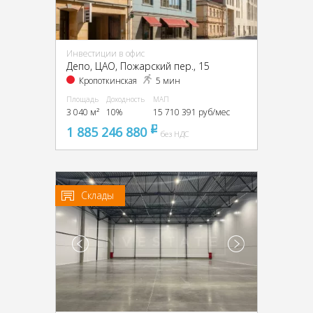
Инвестиции в офис
Депо, ЦАО, Пожарский пер., 15
Кропоткинская
5 мин
Площадь
Доходность
МАП
3 040 м²
10%
15 710 391 руб/мес
1 885 246 880
pуб
без НДС
Склады