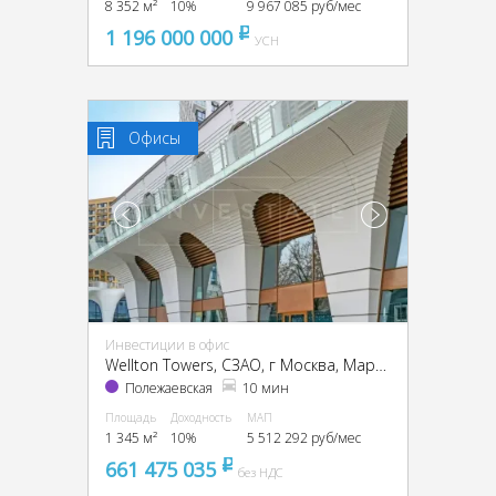
8 352 м²
10%
9 967 085 руб/мес
1 196 000 000
pуб
УСН
Офисы
Инвестиции в офис
Wellton Towers, CЗАО, г Москва, Маршала Жукова пр-т, 39
Полежаевская
10 мин
Площадь
Доходность
МАП
1 345 м²
10%
5 512 292 руб/мес
661 475 035
pуб
без НДС