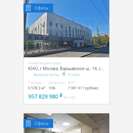
Офисы
Инвестиции в офис
ЮАО, г Москва, Варшавское ш., 14, стр. 1
Верхние Котлы
10 мин
Площадь
Доходность
МАП
9 578.3 м²
10%
7 981 917 руб/мес
957 829 980
pуб
без НДС
Офисы