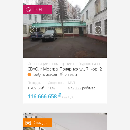
ПСН
Инвестиции в помещение свободного назначения (ПСН)
CВАО, г Москва, Полярная ул., 7, кор. 2
Бабушкинская
20 мин
Площадь
Доходность
МАП
1 709.6 м²
10%
972 222 руб/мес
116 666 658
pуб
без НДС
Склады