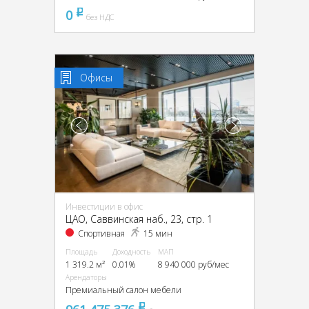
0
pуб
без НДС
Офисы
Инвестиции в офис
ЦАО, Саввинская наб., 23, стр. 1
Спортивная
15 мин
Площадь
Доходность
МАП
1 319.2 м²
0.01%
8 940 000 руб/мес
Арендаторы
Премиальный салон мебели
pуб