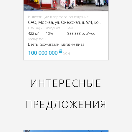
Инвестиции в торговое помещение
CАО, Москва, ул. Онежская, д. 9/4, корп. А
Площадь
Доходность
МАП
422 м²
10%
833 333 руб/мес
Арендаторы
Цветы, Зоомагазин, магазин пива
100 000 000
pуб
УСН
ИНТЕРЕСНЫЕ
ПРЕДЛОЖЕНИЯ