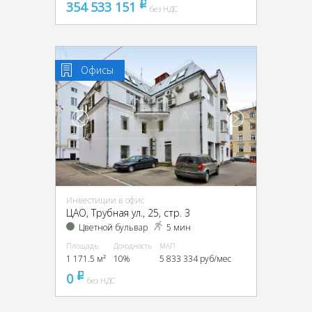
354 533 151
pуб
без НДС
Офисы
Инвестиции в офис
ЦАО, Трубная ул., 25, стр. 3
Цветной бульвар
5 мин
Площадь
Доходность
МАП
1 171.5 м²
10%
5 833 334 руб/мес
0
pуб
без НДС