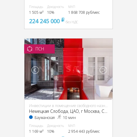
Площадь
Доходность
МАП
1 505 м²
10%
1 868 708 руб/мес
224 245 000
pуб
без НДС
ПСН
Инвестиции в помещение свободного назначения (ПСН)
Немецкая Слобода, ЦАО, г Москва, Спартаковская ул., 11, стр. 1
Бауманская
10 мин
Площадь
Доходность
МАП
1 169 м²
10%
2 954 443 руб/мес