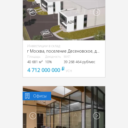
Инвестиции в склад
г Москва, поселение Десеновское, деревня Кувекино, ТиНАО,
Площадь
Доходность
МАП
40 681 м²
10%
39 268 464 руб/мес
4 712 000 000
pуб
УСН
Офисы