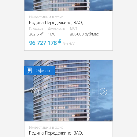
Инвестиции в офис
Родина Переделкино, ЗАО,
Площадь
Доходность
МАП
362.6 м²
10%
806 000 руб/мес
96 727 178
pуб
без НДС
Офисы
Инвестиции в офис
Родина Переделкино, ЗАО,