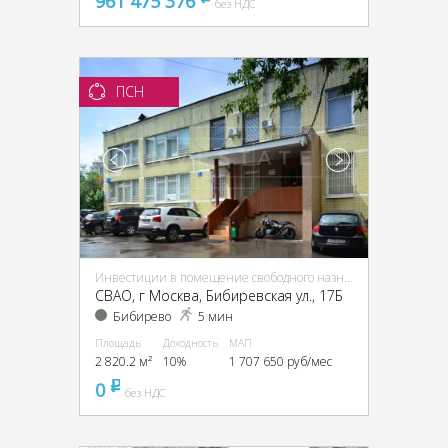
961 475 376
без НДС
ПСН
Инвестиции в помещение свободного назначения (ПСН)
CВАО, г Москва, Бибиревская ул., 17Б
Бибирево
5 мин
Площадь
Доходность
МАП
2 820.2 м²
10%
1 707 650 руб/мес
0
pуб
без НДС