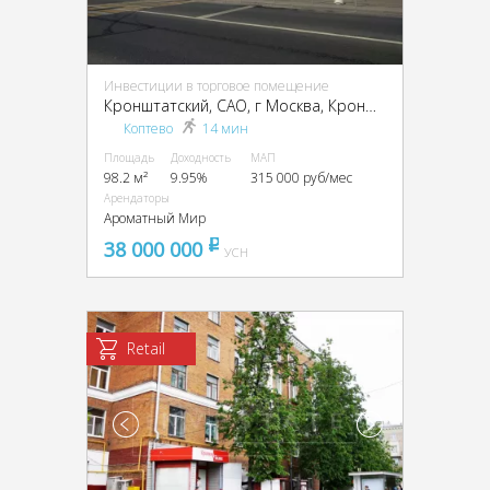
Инвестиции в торговое помещение
Кронштатский, CАО, г Москва, Кронштадтский б-р, 47
Коптево
14 мин
Площадь
Доходность
МАП
98.2 м²
9.95%
315 000 руб/мес
Арендаторы
Ароматный Мир
38 000 000
pуб
УСН
Retail