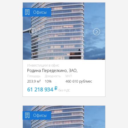
Офисы
Инвестиции в офис
Родина Переделкино, ЗАО,
Площадь
Доходность
МАП
203.9 м²
10%
460 610 руб/мес
61 218 934
pуб
без НДС
Офисы