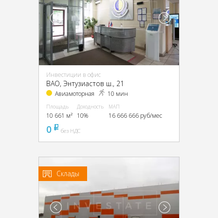
Инвестиции в офис
ВАО, Энтузиастов ш., 21
Авиамоторная
10 мин
Площадь
Доходность
МАП
10 661 м²
10%
16 666 666 руб/мес
0
pуб
без НДС
Склады