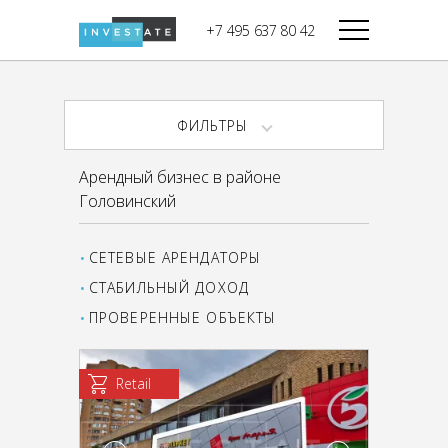
строительства
+7 495 637 80 42
Дикси
В башне
Башня Федерация-II
Верный
Запад
ФИЛЬТРЫ
Башня Федерация-I
Мираторг
Восток
Арендный бизнес в районе
Город Столиц,
Магнолия
Головинский
Северный блок
Город Столиц,
Южный блок
СЕТЕВЫЕ АРЕНДАТОРЫ
СТАБИЛЬНЫЙ ДОХОД
ПРОВЕРЕННЫЕ ОБЪЕКТЫ
Retail