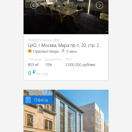
Инвестиции в офис
ЦАО, г Москва, Мира пр-т, 20, стр. 2
Проспект Мира
5 мин
Площадь
Доходность
МАП
803 м²
10%
2 000 000 руб/мес
0
pуб
без НДС
Офисы