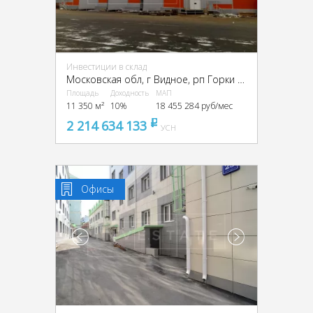
Инвестиции в склад
Московская обл, г Видное, рп Горки Ленинские, Промзона Технопарк улица Восточная, Московская обл., промзона Технопарк, Восточная ул.
Площадь
Доходность
МАП
11 350 м²
10%
18 455 284 руб/мес
2 214 634 133
pуб
УСН
Офисы