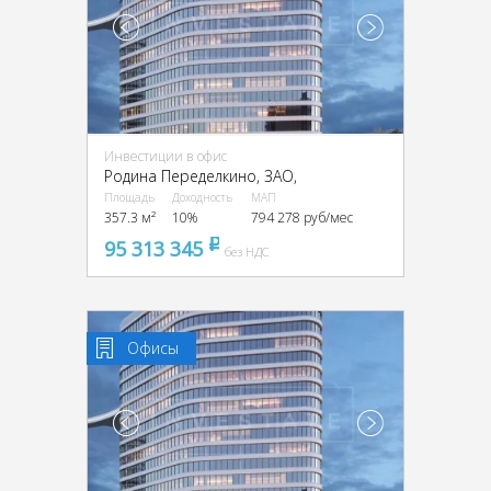
Инвестиции в офис
Родина Переделкино, ЗАО,
Площадь
Доходность
МАП
357.3 м²
10%
794 278 руб/мес
95 313 345
pуб
без НДС
Офисы