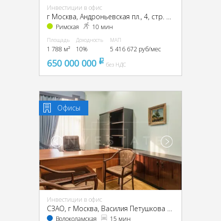
Инвестиции в офис
г Москва, Андроньевская пл., 4, стр. 1, 2, 3, ЦАО, г Москва, Андроньевская пл., 4, стр. 1
Римская
10 мин
Площадь
Доходность
МАП
1 788 м²
10%
5 416 672 руб/мес
650 000 000
pуб
без НДС
Офисы
Инвестиции в офис
CЗАО, г Москва, Василия Петушкова ул., 27
Волоколамская
15 мин