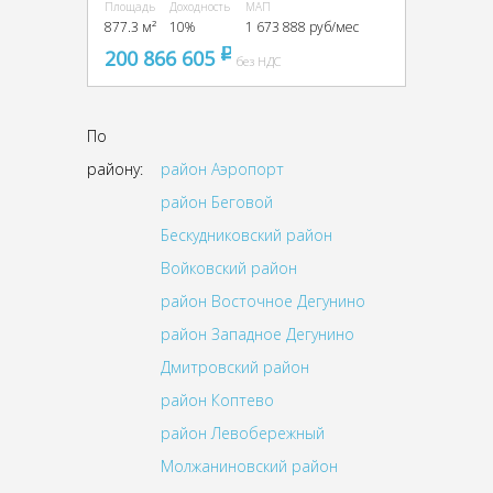
Площадь
Доходность
МАП
877.3 м²
10%
1 673 888 руб/мес
200 866 605
pуб
без НДС
По
району:
район Аэропорт
район Беговой
Бескудниковский район
Войковский район
район Восточное Дегунино
район Западное Дегунино
Дмитровский район
район Коптево
район Левобережный
Молжаниновский район