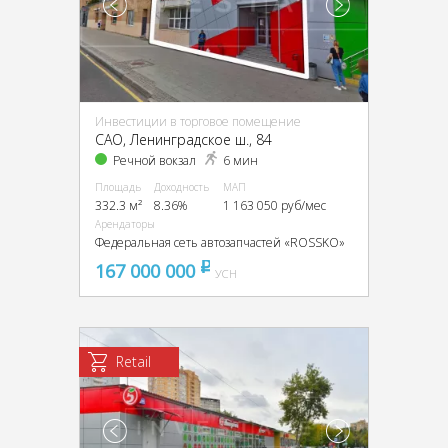
Инвестиции в торговое помещение
CАО, Ленинградское ш., 84
Речной вокзал
6 мин
Площадь
Доходность
МАП
332.3 м²
8.36%
1 163 050 руб/мес
Арендаторы
Федеральная сеть автозапчастей «ROSSKO»
167 000 000
pуб
УСН
Retail