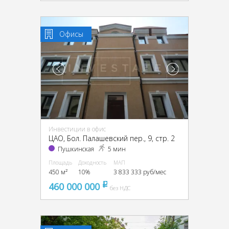
Офисы
Инвестиции в офис
ЦАО, Бол. Палашевский пер., 9, стр. 2
Пушкинская
5 мин
Площадь
Доходность
МАП
450 м²
10%
3 833 333 руб/мес
460 000 000
pуб
без НДС