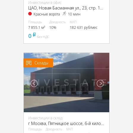
Инвестиции в офис
ЦАО, Новая Басманная ул., 23, стр. 1А, 1Б, 2, 4
Красные ворота
10 мин
Площадь
Доходность
МАП
7 855.1 м²
10%
182 631 руб/мес
0
pуб
без НДС
Склады
Инвестиции в склад
г Москва, Пятницкое шоссе, 6-й километр, г Москва, Пятницкое ш., 6
Площадь
Доходность
МАП