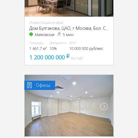
Инвестиции в офис
Дом Булгакова, ЦАО, г Москва, Бол. Садовая ул., 10
Маяковская
5 мин
Площадь
Доходность
МАП
1 461.7 м²
10%
10 000 000 руб/мес
1 200 000 000
pуб
без НДС
Офисы