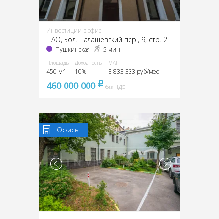
Инвестиции в офис
ЦАО, Бол. Палашевский пер., 9, стр. 2
Пушкинская
5 мин
Площадь
Доходность
МАП
450 м²
10%
3 833 333 руб/мес
460 000 000
pуб
без НДС
Офисы