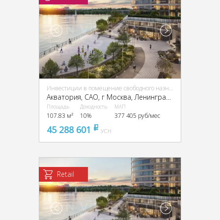
Инвестиции в помещение свободного назначения (ПСН)
Акватория, CАО, г Москва, Ленинградское ш., 69
Площадь
Доходность
МАП
107.83 м²
10%
377 405 руб/мес
45 288 601
pуб
УСН
Retail