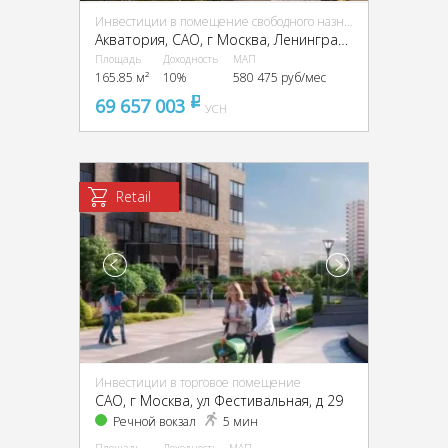
Инвестиции в помещение свободного назначения (ПСН)
Акватория, CАО, г Москва, Ленинградское ш., 69
Площадь
Доходность
МАП
165.85 м²
10%
580 475 руб/мес
69 657 003
pуб
УСН
Retail
Инвестиции в торговое помещение
CАО, г Москва, ул Фестивальная, д 29
Речной вокзал
5 мин