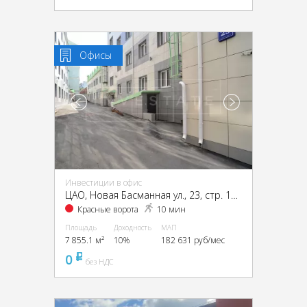
Офисы
Инвестиции в офис
ЦАО, Новая Басманная ул., 23, стр. 1А, 1Б, 2, 4
Красные ворота
10 мин
Площадь
Доходность
МАП
7 855.1 м²
10%
182 631 руб/мес
0
pуб
без НДС