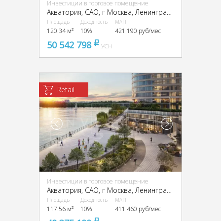
Инвестиции в торговое помещение
Акватория, CАО, г Москва, Ленинградское ш., 69
Площадь
Доходность
МАП
120.34 м²
10%
421 190 руб/мес
50 542 798
pуб
УСН
Retail
Инвестиции в торговое помещение
Акватория, CАО, г Москва, Ленинградское ш., 69
Площадь
Доходность
МАП
117.56 м²
10%
411 460 руб/мес