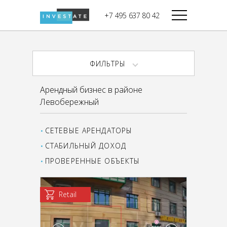
строительства
+7 495 637 80 42
Дикси
В башне
Башня Федерация-II
Верный
Запад
ФИЛЬТРЫ
Башня Федерация-I
Мираторг
Восток
Арендный бизнес в районе
Город Столиц,
Магнолия
Левобережный
Северный блок
Город Столиц,
Южный блок
СЕТЕВЫЕ АРЕНДАТОРЫ
СТАБИЛЬНЫЙ ДОХОД
ПРОВЕРЕННЫЕ ОБЪЕКТЫ
Retail