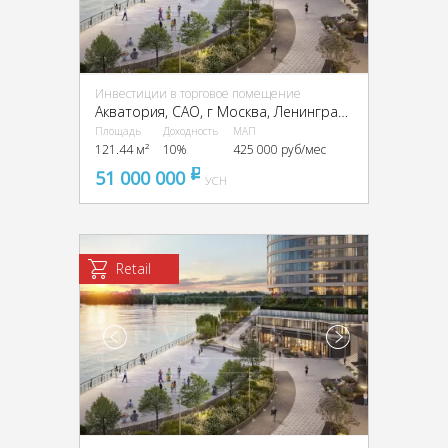
Инвестиции в торговое помещение
Акватория, CАО, г Москва, Ленинградское ш., 69
Площадь
Доходность
МАП
121.44 м²
10%
425 000 руб/мес
51 000 000
pуб
УСН
Retail