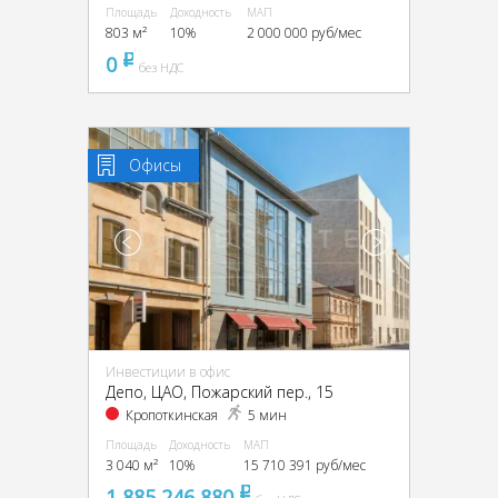
Площадь
Доходность
МАП
803 м²
10%
2 000 000 руб/мес
0
pуб
без НДС
Офисы
Инвестиции в офис
Депо, ЦАО, Пожарский пер., 15
Кропоткинская
5 мин
Площадь
Доходность
МАП
3 040 м²
10%
15 710 391 руб/мес
1 885 246 880
pуб