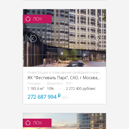
ПСН
Инвестиции в помещение свободного назначения (ПСН)
ЖК "Фестиваль Парк", CАО, г Москва, ул Фестивальная, д.29
Площадь
Доходность
МАП
1 185.6 м²
10%
2 272 400 руб/мес
272 687 994
pуб
УСН
ПСН