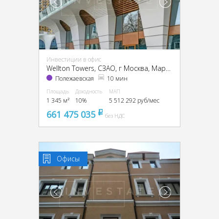
Инвестиции в офис
Wellton Towers, CЗАО, г Москва, Маршала Жукова пр-т, 39
Полежаевская
10 мин
Площадь
Доходность
МАП
1 345 м²
10%
5 512 292 руб/мес
661 475 035
pуб
без НДС
Офисы