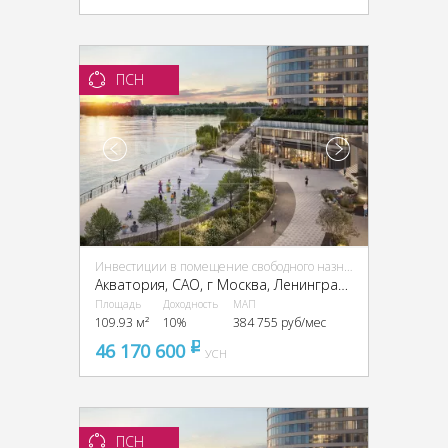
ПСН
Инвестиции в помещение свободного назначения (ПСН)
Акватория, CАО, г Москва, Ленинградское ш., 69
Площадь
Доходность
МАП
109.93 м²
10%
384 755 руб/мес
46 170 600
pуб
УСН
ПСН