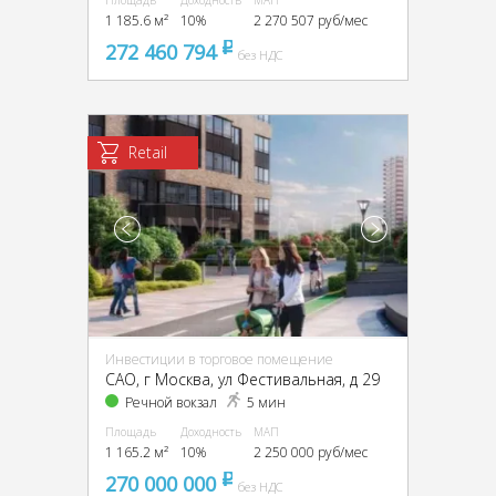
Площадь
Доходность
МАП
1 185.6 м²
10%
2 270 507 руб/мес
272 460 794
pуб
без НДС
Retail
Инвестиции в торговое помещение
CАО, г Москва, ул Фестивальная, д 29
Речной вокзал
5 мин
Площадь
Доходность
МАП
1 165.2 м²
10%
2 250 000 руб/мес
270 000 000
pуб
без НДС