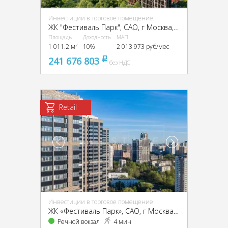
Инвестиции в торговое помещение
ЖК "Фестиваль Парк", CАО, г Москва, ул Фестивальная, д.29
Площадь
Доходность
МАП
1 011.2 м²
10%
2 013 973 руб/мес
241 676 803
pуб
без НДС
Retail
Инвестиции в торговое помещение
ЖК «Фестиваль Парк», CАО, г Москва, Фестивальная д.29
Речной вокзал
4 мин