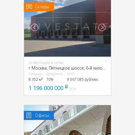
Склады
Инвестиции в склад
г Москва, Пятницкое шоссе, 6-й километр, г Москва, Пятницкое ш., 6
Площадь
Доходность
МАП
8 352 м²
10%
9 967 085 руб/мес
1 196 000 000
pуб
УСН
Офисы