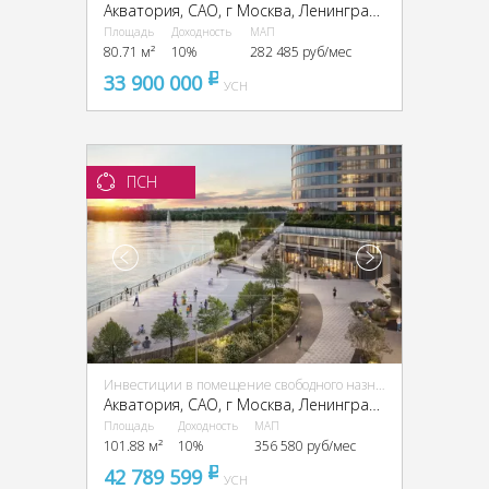
Акватория, CАО, г Москва, Ленинградское ш., 69
Площадь
Доходность
МАП
80.71 м²
10%
282 485 руб/мес
33 900 000
pуб
УСН
ПСН
Инвестиции в помещение свободного назначения (ПСН)
Акватория, CАО, г Москва, Ленинградское ш., 69
Площадь
Доходность
МАП
101.88 м²
10%
356 580 руб/мес
42 789 599
pуб
УСН