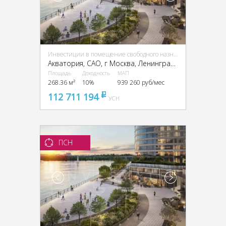
Инвестиции в помещение свободного назначения (ПСН)
Акватория, CАО, г Москва, Ленинградское ш., 69
Площадь
Доходность
МАП
268.36 м²
10%
939 260 руб/мес
112 711 194
pуб
УСН
ПСН