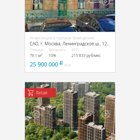
Инвестиции в торговое помещение
CАО, г. Москва, Ленинградское ш., 124к3
Площадь
Доходность
МАП
79.1 м²
10%
215 833 руб/мес
25 900 000
pуб
УСН
Retail