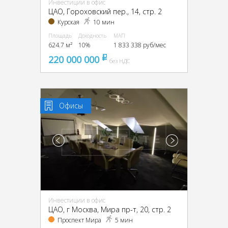
Инвестиции в офис
ЦАО, Гороховский пер., 14, стр. 2
Курская
10 мин
Площадь
Доходность
МАП
624.7 м²
10%
1 833 338 руб/мес
220 000 000
pуб
без НДС
Офисы
Инвестиции в офис
ЦАО, г Москва, Мира пр-т, 20, стр. 2
Проспект Мира
5 мин