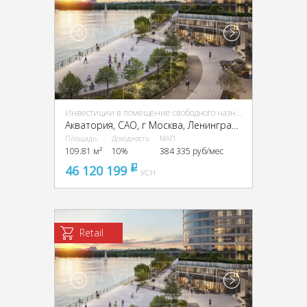
Инвестиции в помещение свободного назначения (ПСН)
Акватория, CАО, г Москва, Ленинградское ш., 69
Площадь
Доходность
МАП
109.81 м²
10%
384 335 руб/мес
46 120 199
pуб
УСН
Retail