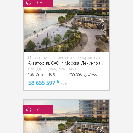
ПСН
Инвестиции в помещение свободного назначения (ПСН)
Акватория, CАО, г Москва, Ленинградское ш., 69
Площадь
Доходность
МАП
139.68 м²
10%
488 880 руб/мес
58 665 597
pуб
УСН
ПСН