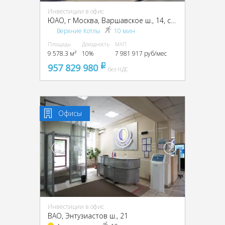
Инвестиции в офис
ЮАО, г Москва, Варшавское ш., 14, стр. 1
Верхние Котлы
10 мин
Площадь
Доходность
МАП
9 578.3 м²
10%
7 981 917 руб/мес
957 829 980
pуб
без НДС
Офисы
Инвестиции в офис
ВАО, Энтузиастов ш., 21