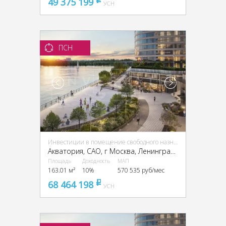
49 375 199
pуб
УСН
ПСН
Инвестиции в помещение свободного назначения (ПСН)
Акватория, CАО, г Москва, Ленинградское ш., 69
Площадь
Доходность
МАП
163.01 м²
10%
570 535 руб/мес
68 464 198
pуб
УСН