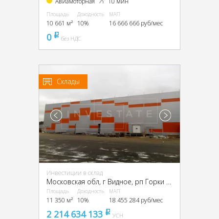
Авиамоторная
10 мин
Площадь
Доходность
МАП
10 661 м²
10%
16 666 666 руб/мес
0
pуб
без НДС
Склады
Инвестиции в склад
Московская обл, г Видное, рп Горки Ленинские, Промзона Технопарк улица Восточная, Московская обл., промзона Технопарк, Восточная ул.
Площадь
Доходность
МАП
11 350 м²
10%
18 455 284 руб/мес
2 214 634 133
pуб
УСН