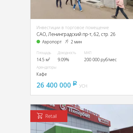
Инвестиции в торговое помещение
CАО, Ленинградский пр-т, 62, стр. 26
Аэропорт
2 мин
Площадь
Доходность
МАП
14.5 м²
9.09%
200 000 руб/мес
Арендаторы
Кафе
26 400 000
pуб
УСН
Retail