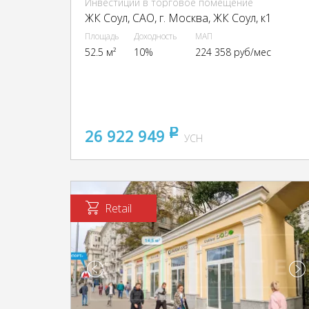
Инвестиции в торговое помещение
ЖК Соул, CАО, г. Москва, ЖК Соул, к1
Площадь
Доходность
МАП
52.5 м²
10%
224 358 руб/мес
26 922 949
pуб
УСН
Retail