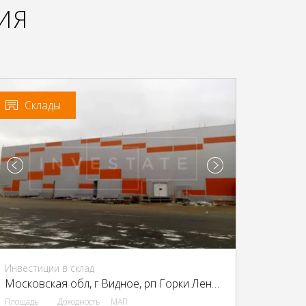
ИЯ
Склады
Инвестиции в склад
Московская обл, г Видное, рп Горки Ленинские, Промзона Технопарк улица Восточная, Московская обл., промзона Технопарк, Восточная ул.
Площадь
Доходность
МАП