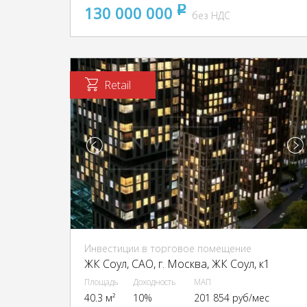
130 000 000
pуб
без НДС
Retail
Инвестиции в торговое помещение
ЖК Соул, CАО, г. Москва, ЖК Соул, к1
Площадь
Доходность
МАП
40.3 м²
10%
201 854 руб/мес