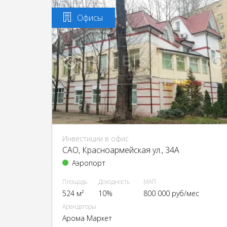
Офисы
Инвестиции в офис
CАО, Красноармейская ул., 34А
Аэропорт
Площадь
Доходность
МАП
524 м²
10%
800 000 руб/мес
Арендаторы
Арома Маркет