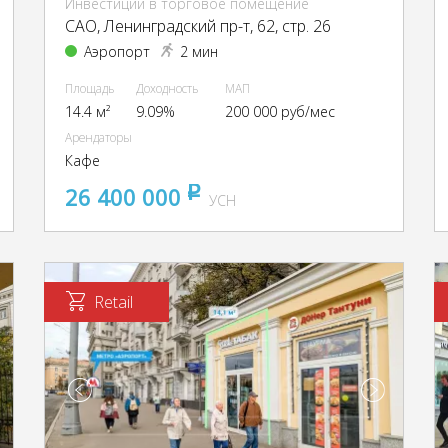
Инвестиции в торговое помещение
CАО, Ленинградский пр-т, 62, стр. 26
Аэропорт
2 мин
Площадь
Доходность
МАП
14.4 м²
9.09%
200 000 руб/мес
Арендаторы
Кафе
26 400 000
pуб
УСН
Retail