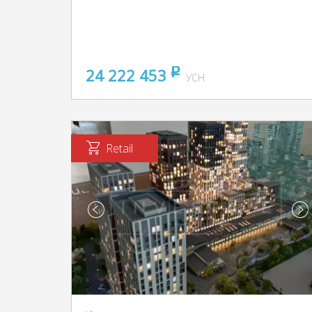
24 222 453
pуб
УСН
Retail