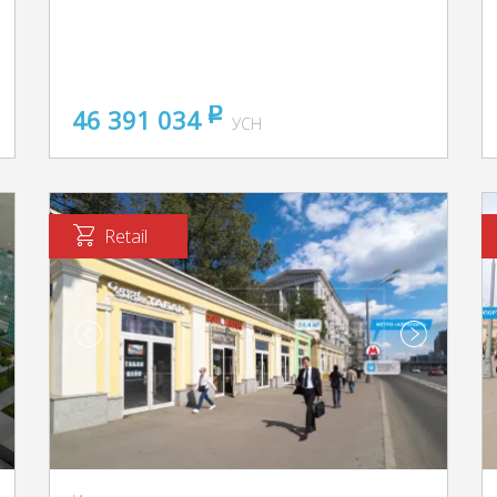
46 391 034
pуб
УСН
Retail