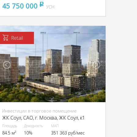
45 750 000
pуб
УСН
Retail
Инвестиции в торговое помещение
ЖК Соул, CАО, г. Москва, ЖК Соул, к1
Площадь
Доходность
МАП
84.5 м²
10%
351 363 руб/мес