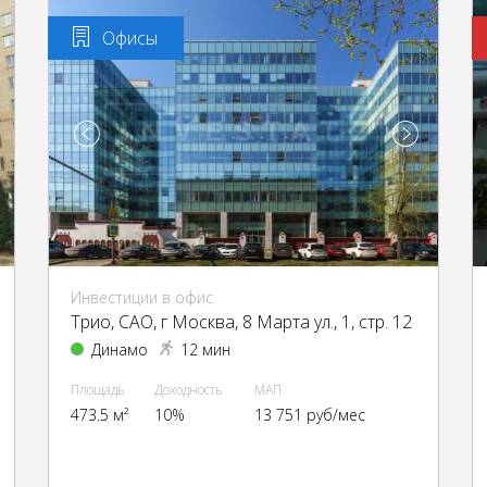
Офисы
Инвестиции в офис
Трио, CАО, г Москва, 8 Марта ул., 1, стр. 12
Динамо
12 мин
Площадь
Доходность
МАП
473.5 м²
10%
13 751 руб/мес