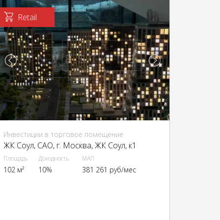
Retail
Инвестиции в торговое помещение
ЖК Соул, CАО, г. Москва, ЖК Соул, к1
Площадь
Доходность
МАП
102 м²
10%
381 261 руб/мес