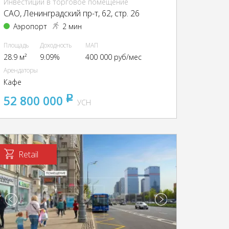
Инвестиции в торговое помещение
CАО, Ленинградский пр-т, 62, стр. 26
Аэропорт
2 мин
Площадь
Доходность
МАП
28.9 м²
9.09%
400 000 руб/мес
Арендаторы
Кафе
52 800 000
pуб
УСН
Retail