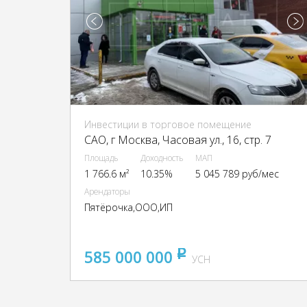
Инвестиции в торговое помещение
CАО, г Москва, Часовая ул., 16, стр. 7
Площадь
Доходность
МАП
1 766.6 м²
10.35%
5 045 789 руб/мес
Арендаторы
Пятёрочка,ООО,ИП
585 000 000
pуб
УСН