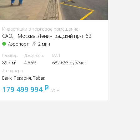
Инвестиции в торговое помещение
CАО, г Москва, Ленинградский пр-т, 62
Аэропорт
2 мин
Площадь
Доходность
МАП
89.7 м²
4.56%
682 663 руб/мес
Арендаторы
Банк, Пекарня, Табак
179 499 994
pуб
УСН