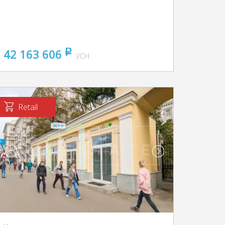
42 163 606
pуб
УСН
Retail