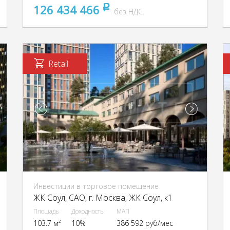
126 434 466
pуб
без НДС
Retail
Инвестиции в торговое помещение
ЖК Соул, CАО, г. Москва, ЖК Соул, к1
Площадь
Доходность
МАП
103.7 м²
10%
386 592 руб/мес