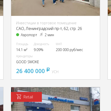
Инвестиции в торговое помещение
CАО, Ленинградский пр-т, 62, стр. 26
Аэропорт
2 мин
Площадь
Доходность
МАП
14.1 м²
9.09%
200 000 руб/мес
Арендаторы
GOOD SMOKE
26 400 000
pуб
УСН
Retail