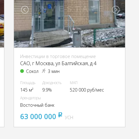
Инвестиции в торговое помещение
CАО, г Москва, ул Балтийская, д 4
Сокол
3 мин
Площадь
Доходность
МАП
145 м²
9.9%
520 000 руб/мес
Арендаторы
Восточный банк
63 000 000
pуб
УСН