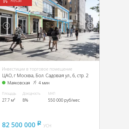
Retail
Инвестиции в торговое помещение
ЦАО, г Москва, Бол. Садовая ул., 6, стр. 2
Маяковская
4 мин
Площадь
Доходность
МАП
27.7 м²
8%
550 000 руб/мес
82 500 000
pуб
УСН