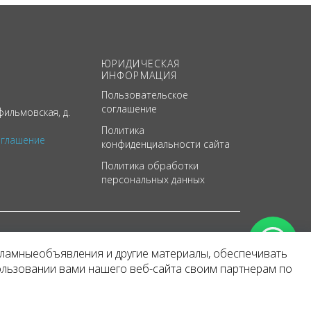
ЮРИДИЧЕСКАЯ
ИНФОРМАЦИЯ
Пользовательское
соглашение
ильмовская, д.
Политика
оглашение
конфиденциальности сайта
Политика обработки
персональных данных
кламныеобъявления и другие материалы, обеспечивать
арактер
ользовании вами нашего веб-сайта своим партнерам по
 уведомления.