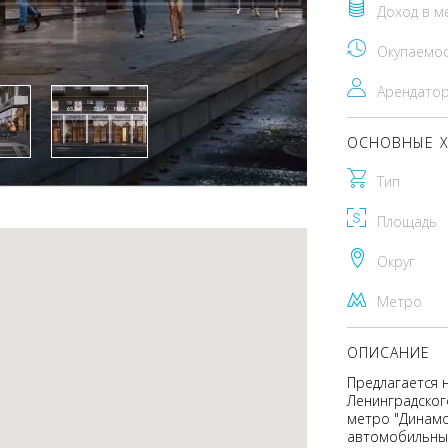
Доход в м
Окупаемо
Арендато
ОСНОВНЫЕ Х
Тип
Площадь
Округ
Метро
ОПИСАНИЕ
Предлагается 
Ленинградског
метро "Динамо
автомобильный