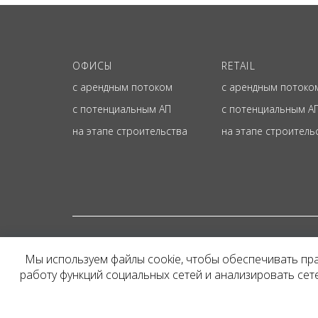
ОФИСЫ
RETAIL
с арендным потоком
с арендным потоко
с потенциальным АП
с потенциальным А
на этапе строительства
на этапе строитель
© ОФИЦИАЛЬНЫЙ СА
Мы используем файлы cookie, чтобы обеспечивать пр
Представленная на сайт
работу функций социальных сетей и анализировать се
и не является публичн