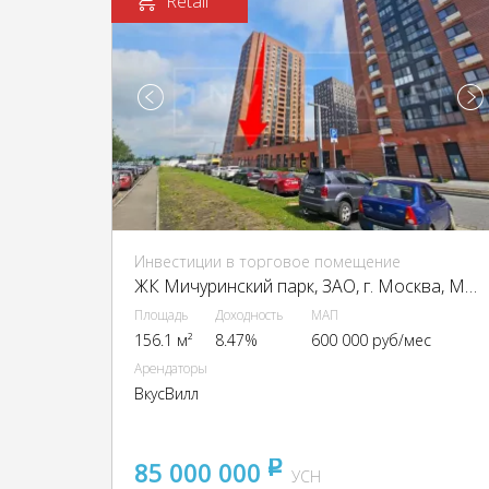
Retail
Инвестиции в торговое помещение
ЖК Мичуринский парк, ЗАО, г. Москва, Малая Очаковская ул., 6к3
Площадь
Доходность
МАП
156.1 м²
8.47%
600 000 руб/мес
Арендаторы
ВкусВилл
85 000 000
pуб
УСН