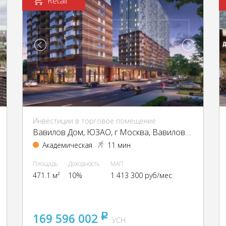
Retail
Инвестиции в торговое помещение
Вавилов Дом, ЮЗАО, г Москва, Вавилова ул., вл. 27-31
Академическая
11 мин
Площадь
Доходность
МАП
471.1 м²
10%
1 413 300 руб/мес
169 596 002
pуб
УСН