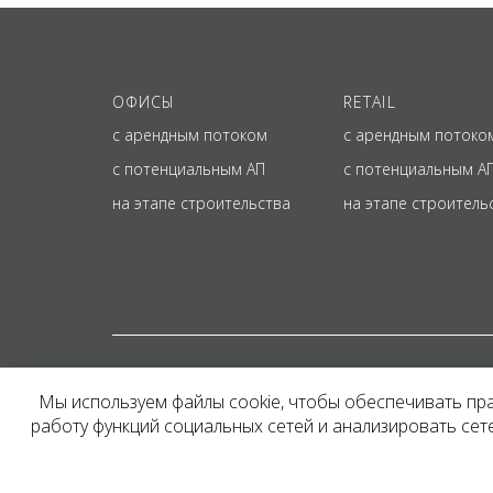
ОФИСЫ
RETAIL
с арендным потоком
с арендным потоко
с потенциальным АП
с потенциальным А
на этапе строительства
на этапе строитель
© ОФИЦИАЛЬНЫЙ СА
Мы используем файлы cookie, чтобы обеспечивать пр
Представленная на сайт
работу функций социальных сетей и анализировать се
и не является публичн