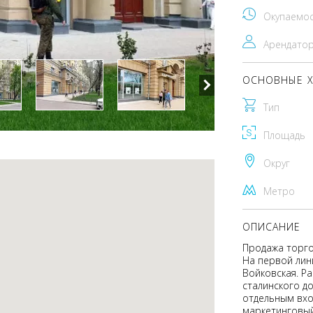
Окупаемо
Арендато
ОСНОВНЫЕ Х
Тип
Площадь
Округ
Метро
ОПИСАНИЕ
Продажа торго
На первой лин
Войковская. Р
сталинского д
отдельным вхо
маркетинговый