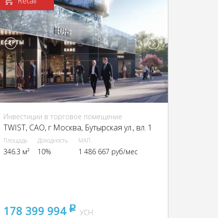
Retail
Инвестиции в торговое помещение
TWIST, CАО, г Москва, Бутырская ул., вл. 1
Площадь
Доходность
МАП
346.3 м²
10%
1 486 667 руб/мес
178 399 994
pуб
УСН