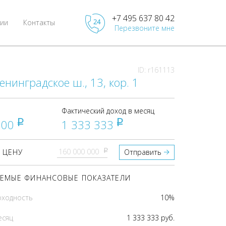
+7 495 637 80 42
ии
Контакты
Перезвоните мне
ID: r161113
енинградское ш., 13, кор. 1
Фактический доход в месяц
000
1 333 333
pуб
pуб
pуб
 ЦЕНУ
Отправить
ЕМЫЕ ФИНАНСОВЫЕ ПОКАЗАТЕЛИ
оходность
10%
есяц
1 333 333 руб.