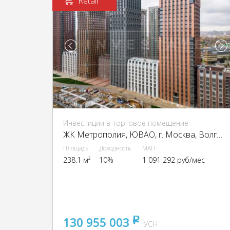
Retail
Инвестиции в торговое помещение
ЖК Метрополия, ЮВАО, г. Москва, Волгоградский пр-кт, 32/5к1
Площадь
Доходность
МАП
238.1 м²
10%
1 091 292 руб/мес
130 955 003
pуб
УСН