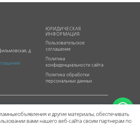
ЮРИДИЧЕСКАЯ
ИНФОРМАЦИЯ
Пользовательское
соглашение
ильмовская, д.
Политика
оглашение
конфиденциальности сайта
Политика обработки
персональных данных
кламныеобъявления и другие материалы, обеспечивать
арактер
ользовании вами нашего веб-сайта своим партнерам по
 уведомления.