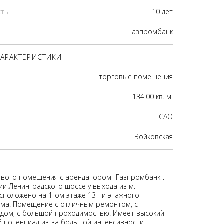
сть
10 лет
р
Газпромбанк
АРАКТЕРИСТИКИ
торговые помещения
134.00 кв. м.
CАО
Войковская
вого помещения с арендатором "Газпромбанк".
ии Ленинградского шоссе у выхода из м.
асположено на 1-ом этаже 13-ти этажного
ома. Помещение с отличным ремонтом, с
дом, с большой проходимостью. Имеет высокий
 потенциал из-за большой интенсивности