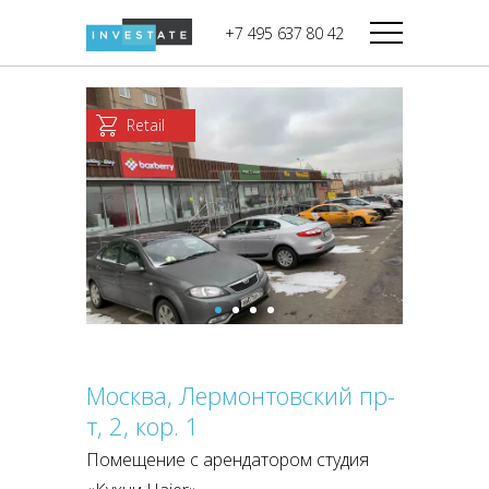
строительства
+7 495 637 80 42
Дикси
В башне
Башня Федерация-II
Верный
Запад
Retail
Башня Федерация-I
Мираторг
Восток
Город Столиц,
Магнолия
Северный блок
Город Столиц,
Южный блок
Москва, Лермонтовский пр-
т, 2, кор. 1
Помещение с арендатором студия