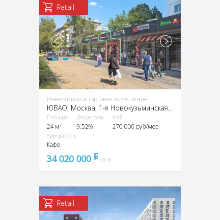
Retail
Инвестиции в торговое помещение
ЮВАО, Москва, 1-я Новокузьминская, д 21, к2
Площадь
Доходность
МАП
24 м²
9.52%
270 000 руб/мес
Арендаторы
Кафе
34 020 000
pуб
УСН
Retail