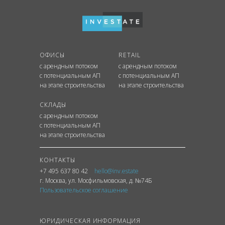
ОФИСЫ
RETAIL
с арендным потоком
с арендным потоком
с потенциальным АП
с потенциальным АП
на этапе строительства
на этапе строительства
СКЛАДЫ
с арендным потоком
с потенциальным АП
на этапе строительства
КОНТАКТЫ
+7 495 637 80 42
hello@inv.estate
г. Москва
,
ул.
Мосфильмовская, д. №74Б
Пользовательское соглашение
ЮРИДИЧЕСКАЯ ИНФОРМАЦИЯ