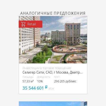
АНАЛОГИЧНЫЕ ПРЕДЛОЖЕНИЯ
Retail
Инвестиции в торговое помещение
Селигер Сити, CАО, г Москва, Дмитровское ш., 87, стр. 2, 3
Площадь
Доходность
МАП
57.33 м²
10%
296 205 руб/мес
35 544 601
pуб
УСН