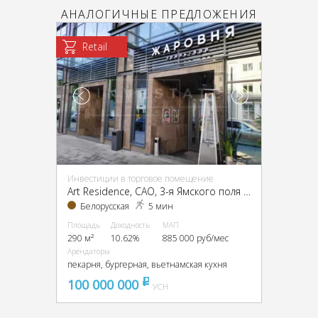
АНАЛОГИЧНЫЕ ПРЕДЛОЖЕНИЯ
Retail
Инвестиции в торговое помещение
Art Residence, CАО, 3-я Ямского поля ул., 9
Белорусская
5 мин
Площадь
Доходность
МАП
290 м²
10.62%
885 000 руб/мес
Арендаторы
пекарня, бургерная, вьетнамская кухня
100 000 000
pуб
УСН