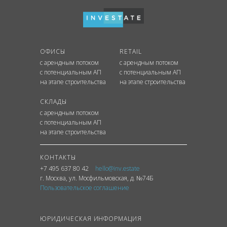
ОФИСЫ
RETAIL
с арендным потоком
с арендным потоком
с потенциальным АП
с потенциальным АП
на этапе строительства
на этапе строительства
СКЛАДЫ
с арендным потоком
с потенциальным АП
на этапе строительства
КОНТАКТЫ
+7 495 637 80 42
hello@inv.estate
г. Москва
,
ул.
Мосфильмовская, д. №74Б
Пользовательское соглашение
ЮРИДИЧЕСКАЯ ИНФОРМАЦИЯ