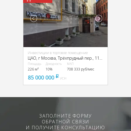
Инвестиции в торговое помещение
ЦАО, г Москва, Трёхпрудный пер., 11/13, стр. 2
Площадь
Доходность
МАП
226 м²
10%
708 333 руб/мес
85 000 000
pуб
УСН
ЗАПОЛНИТЕ ФОРМУ
ОБРАТНОЙ СВЯЗИ
И ПОЛУЧИТЕ КОНСУЛЬТАЦИЮ